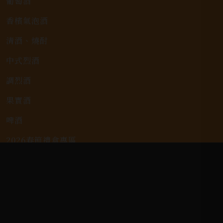
葡萄酒
香檳氣泡酒
清酒、燒酎
中式烈酒
調烈酒
果實酒
啤酒
2026春節禮盒專區
KAVALAN / 噶瑪蘭
客戶服務
常見問題