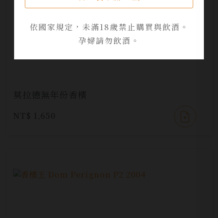
依國家規定，未滿18歲禁止購買與飲酒。
孕婦請勿飲酒。
莫拉德無年份香檳
NT$ 1,650