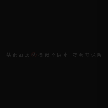
詢問單說明
配送資訊/退換貨說明
隱私權政策
聯絡我們
聯絡電話 |
06-223-2253 (台南據點)
禁止酒駕
酒後不開車 安全有保障
聯絡電話 |
07-791-2757 (高雄據點)
地址位置 |
高雄市小港區中安路650號
電郵信箱 |
yixin7917909@gmail.com
Copyright 奕欣洋行-酒類專賣｜Wine & Spirit ©