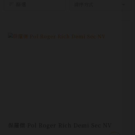
篩選
保羅傑 Pol Roger Rich Demi Sec NV