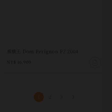
香檳王 Dom Perignon P2 2004
NT$ 16,900
1
2
3