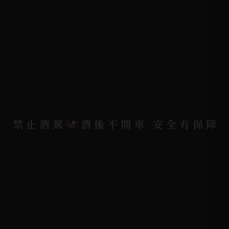
常見問題
詢問單說明
配送資訊/退換貨說明
隱私權政策
聯絡我們
聯絡電話 |
06-223-2253 (台南據點)
禁止酒駕
酒後不開車 安全有保障
聯絡電話 |
07-791-2757 (高雄據點)
地址位置 |
高雄市小港區中安路650號
電郵信箱 |
yixin7917909@gmail.com