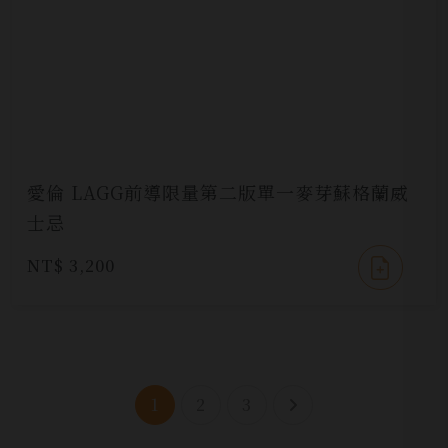
愛倫 LAGG前導限量第二版單一麥芽蘇格蘭威
士忌
NT$ 3,200
1
2
3