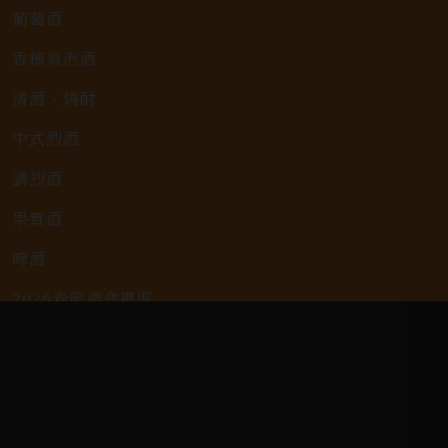
葡萄酒
香檳氣泡酒
清酒、燒酎
中式烈酒
調烈酒
果實酒
啤酒
2026春節禮盒專區
KAVALAN / 噶瑪蘭
客戶服務