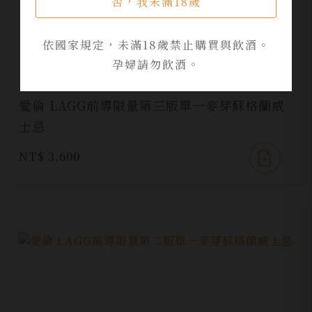
否，我未滿18歲
依國家規定，未滿18歲禁止購買與飲酒。
孕婦請勿飲酒。
愛倫 LAGG前導限量第三版單一麥芽蘇格蘭威
士忌
NT$ 3,600