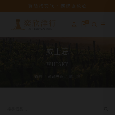
買酒找奕欣，讓您更放心
0
威士忌
WHISKY
首頁
產品專區
威士忌