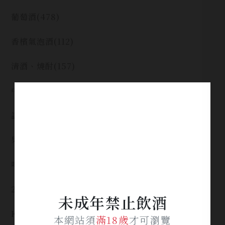
葡萄酒
(478)
香檳氣泡酒
(112)
清酒、燒酎
(157)
中式烈酒
(84)
調烈酒
(168)
果實酒
(59)
啤酒
(4)
2026春節禮盒專區
(48)
未成年禁止飲酒
KAVALAN / 噶瑪蘭
(30)
本網站須
滿18歲
才可瀏覽