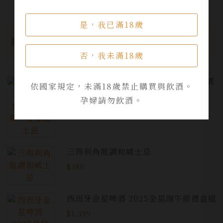
是，我已滿18歲
熱門商品
否，我未滿18歲
麥卡倫雪莉桶12年110proof單一麥芽威
依國家規定，未滿18歲禁止購買與飲酒。
士忌
孕婦請勿飲酒。
$5,300
三得利角瓶調和威士忌
$380
西班牙金星啤酒 2025金星端午節禮盒組
$1,399