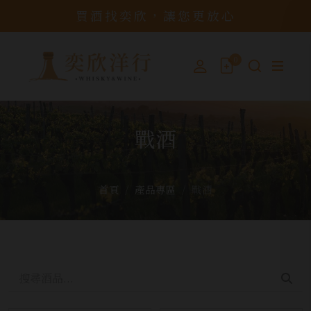
買酒找奕欣，讓您更放心
0
戰酒
首頁
產品專區
戰酒