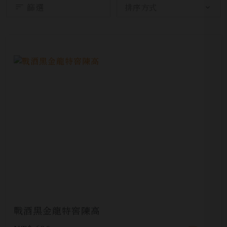
篩選
戰酒黑金龍特窖陳高