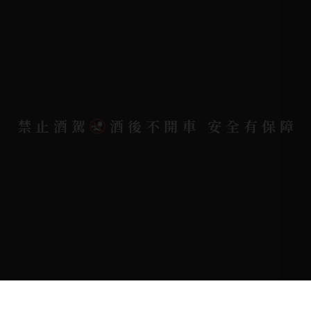
聯絡電話 |
06-223-2253 (台南據點)
聯絡電話 |
07-791-2757 (高雄據點)
地址位置 |
高雄市小港區中安路650號
電郵信箱 |
yixin7917909@gmail.com
禁止酒駕
酒後不開車 安全有保障
Copyright 奕欣洋行-酒類專賣｜Wine & Spirit ©
2026.
All rights reserved.
Designed By
Bondlink