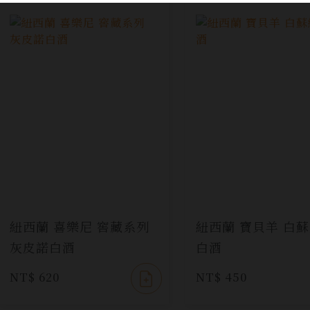
紐西蘭 喜樂尼 窖藏系列
紐西蘭 寶貝羊 白
灰皮諾白酒
白酒
NT$ 620
NT$ 450