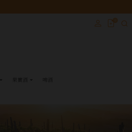
0
果實酒
啤酒