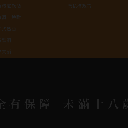
香檳氣泡酒
隱私權政策
清酒、燒酎
中式烈酒
調烈酒
果實酒
啤酒
2026春節禮盒專區
KAVALAN / 噶瑪蘭
全有保障
未滿十八
rit © 2026.
All rights reserved.
Designed By
Bon