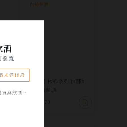
飲酒
可瀏覽
我未滿18歲
南島灰
瑪特堡 核心系列 白蘇維
翁白葡萄酒
購買與飲酒。
NT$ 870