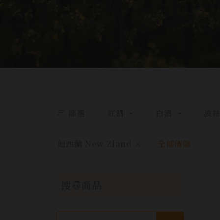
篩選
:
紅酒
白酒
波
紐西蘭 New Zland
全部清除
搜尋商品