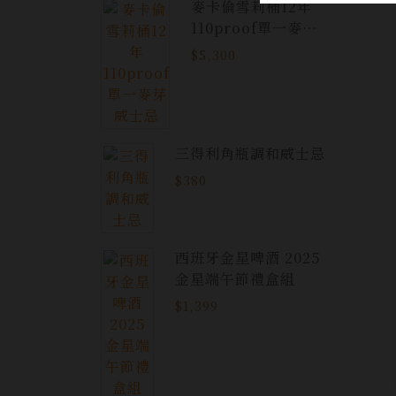
麥卡倫雪莉桶12年
110proof單一麥芽
威士忌
$5,300
三得利角瓶調和威士忌
$380
西班牙金星啤酒 2025
金星端午節禮盒組
$1,399