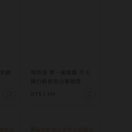
 家園
瑪特堡 單一葡萄園 羊毛
園白蘇維翁白葡萄酒
NT$ 1,100