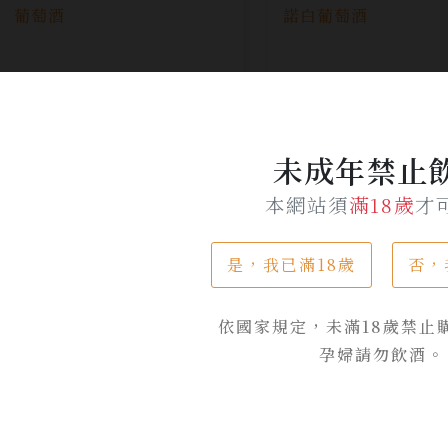
未成年禁止
本網站須
滿18歲
才
是，我已滿18歲
否，
瑪特堡 核心系列 夏多內
瑪特堡 核心系列 
白葡萄酒
皮諾白葡萄酒
依國家規定，未滿18歲禁止
孕婦請勿飲酒。
NT$ 950
NT$ 870