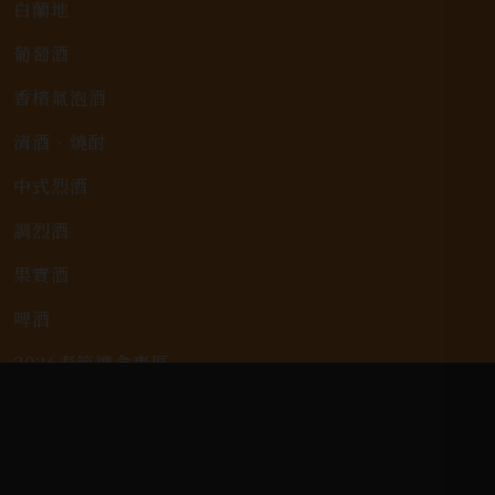
白蘭地
葡萄酒
香檳氣泡酒
清酒、燒酎
中式烈酒
調烈酒
果實酒
啤酒
2026春節禮盒專區
KAVALAN / 噶瑪蘭
客戶服務