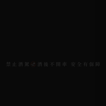
常見問題
詢問單說明
配送資訊/退換貨說明
隱私權政策
聯絡我們
聯絡電話 |
06-223-2253 (台南據點)
禁止酒駕
酒後不開車 安全有保障
聯絡電話 |
07-791-2757 (高雄據點)
地址位置 |
高雄市小港區中安路650號
電郵信箱 |
yixin7917909@gmail.com