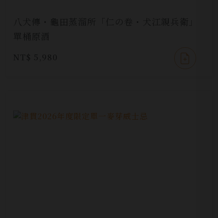
八犬傳・龜田蒸溜所「仁の卷・犬江親兵衛」
單桶原酒
NT$ 5,980