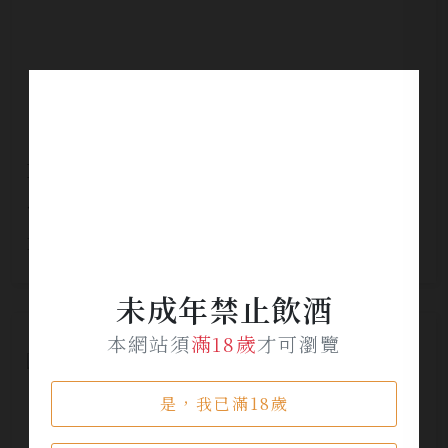
Mars駒之岳四十週年紀念限定版單一麥芽威士
忌
NT$ 8,500
未成年禁止飲酒
本網站須
滿18歲
才可瀏覽
是，我已滿18歲