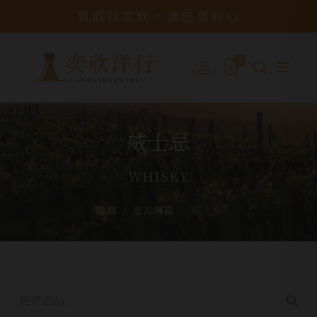
買酒找奕欣，讓您更放心
0
威士忌
WHISKY
首頁
產品專區
威士忌