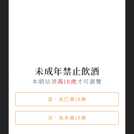
格萊堡 旗艦系列 Abednego GSM 紅酒
NT$ 3,840
未成年禁止飲酒
本網站須
滿18歲
才可瀏覽
是，我已滿18歲
否，我未滿18歲