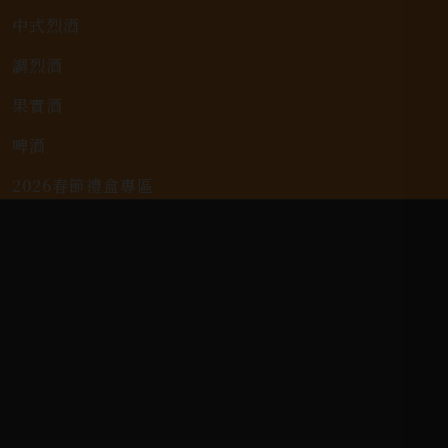
中式烈酒
調烈酒
果實酒
啤酒
2026春節禮盒專區
KAVALAN / 噶瑪蘭
客戶服務
常見問題
詢問單說明
配送資訊/退換貨說明