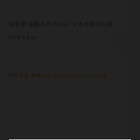
格萊堡 旗艦系列 Nebu 卡本內席哈紅酒
NT$ 3,840