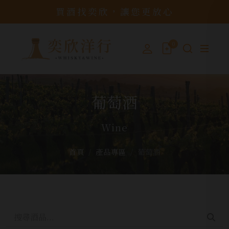
買酒找奕欣，讓您更放心
0
葡萄酒
Wine
首頁
產品專區
葡萄酒