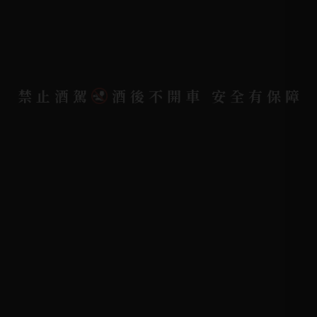
隱私權政策
聯絡我們
聯絡電話 |
06-223-2253 (台南據點)
禁止酒駕
酒後不開車 安全有保障
聯絡電話 |
07-791-2757 (高雄據點)
地址位置 |
高雄市小港區中安路650號
電郵信箱 |
yixin7917909@gmail.com
Copyright 奕欣洋行-酒類專賣｜Wine & Spirit ©
2026.
All rights reserved.
Designed By
Bondlink