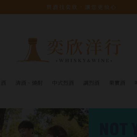
買酒找奕欣，讓您更放心
泡酒
清酒、燒酎
中式烈酒
調烈酒
果實酒