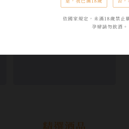
是，我已滿18歲
否，
KAVALAN Whisky
依國家規定，未滿18歲禁止
孕婦請勿飲酒。
精選酒品