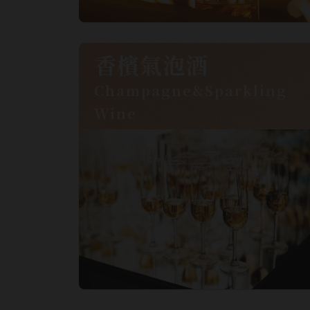
香檳氣泡酒
Champagne&Sparkling
Wine