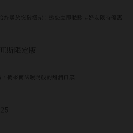
始終勇於突破框架！邀您立即體驗 #好友限時優惠
羅旺斯限定版
藝，捎來南法暖陽般的甜潤口感
25