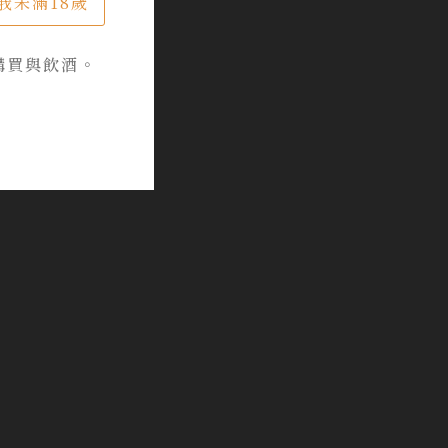
我未滿18歲
購買與飲酒。