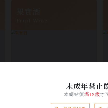
果實酒
Fruit Wine
未成年禁止
本網站須
滿18歲
才
KAVALAN / 噶瑪蘭