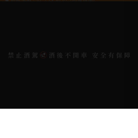
地址位置 |
高雄市小港區中安路650號
電郵信箱 |
yixin7917909@gmail.com
禁止酒駕
酒後不開車 安全有保障
Copyright 奕欣洋行-酒類專賣｜Wine & Spirit ©
2026.
All rights reserved.
Designed By
Bondlink