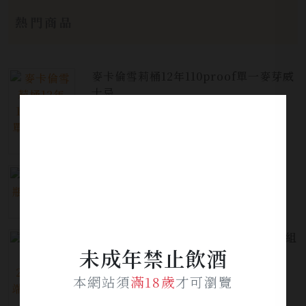
熱門商品
麥卡倫雪莉桶12年110proof單一麥芽威
士忌
$5,300
三得利角瓶調和威士忌
$380
西班牙金星啤酒 2025金星端午節禮盒組
未成年禁止飲酒
$1,399
本網站須
滿18歲
才可瀏覽