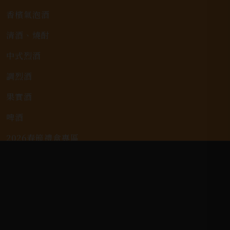
香檳氣泡酒
清酒、燒酎
中式烈酒
調烈酒
果實酒
啤酒
2026春節禮盒專區
KAVALAN / 噶瑪蘭
客戶服務
常見問題