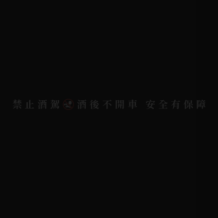
詢問單說明
配送資訊/退換貨說明
隱私權政策
聯絡我們
聯絡電話 |
06-223-2253 (台南據點)
禁止酒駕
酒後不開車 安全有保障
聯絡電話 |
07-791-2757 (高雄據點)
地址位置 |
高雄市小港區中安路650號
電郵信箱 |
yixin7917909@gmail.com
Copyright 奕欣洋行-酒類專賣｜Wine & Spirit ©