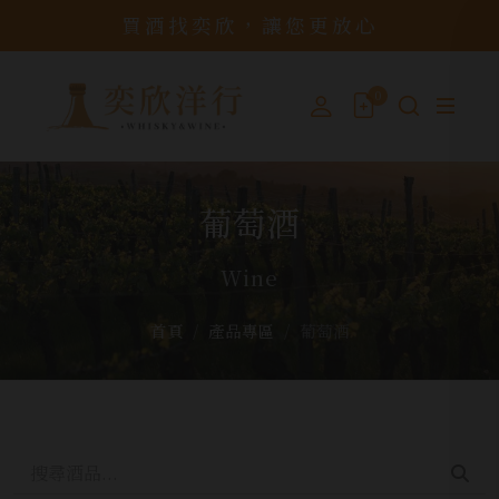
買酒找奕欣，讓您更放心
0
葡萄酒
Wine
首頁
產品專區
葡萄酒