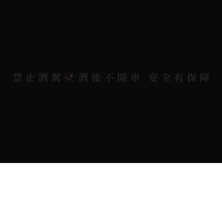
地址位置 |
高雄市小港區中安路650號
電郵信箱 |
yixin7917909@gmail.com
禁止酒駕
酒後不開車 安全有保障
Copyright 奕欣洋行-酒類專賣｜Wine & Spirit ©
2026.
All rights reserved.
Designed By
Bondlink