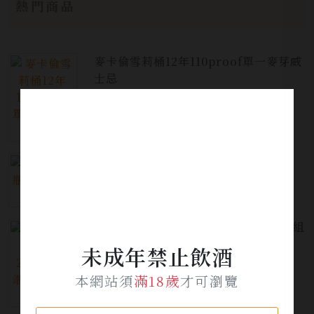
熱門商品
麥卡倫雪莉桶12年110proof單一麥芽威
士忌
$5,300
三得利角瓶調和威士忌
$380
西班牙金星啤酒 2025金星端午節禮盒組
未成年禁止飲酒
$1,399
本網站須
滿18歲
才可瀏覽