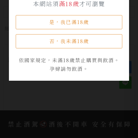
本網站須
滿18歲
才可瀏覽
篩選
是，我已滿18歲
紐西蘭 New Zland
全部清除
否，我未滿18歲
依國家規定，未滿18歲禁止購買與飲酒。
孕婦請勿飲酒。
禁止酒駕
酒後不開車 安全有保障