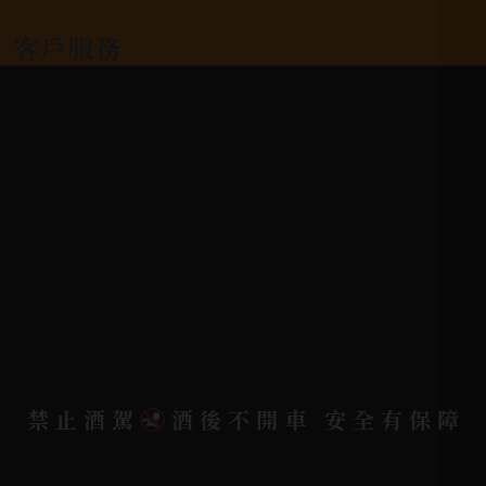
客戶服務
常見問題
詢問單說明
配送資訊/退換貨說明
隱私權政策
聯絡我們
聯絡電話 |
06-223-2253 (台南據點)
聯絡電話 |
07-791-2757 (高雄據點)
禁止酒駕
酒後不開車 安全有保障
地址位置 |
高雄市小港區中安路650號
電郵信箱 |
yixin7917909@gmail.com