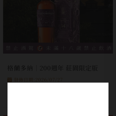
格蘭多納│200週年 莊園限定版
發佈日期:2026/07/27
令人回想起過去與現在的奢華時光──以華麗
的風味，邀請您一同走進博恩斯米爾莊園充滿
故事的歷史牆垣之中