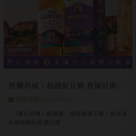
格蘭利威│超越斯貝賽 普羅旺斯限定版
發佈日期:2026/07/27
「3重白酒桶×甜酒桶」頂級過桶工藝，捎來南
法暖陽般的甜潤口感