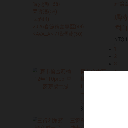
調烈酒
(168)
果實酒
(59)
瑪特
啤酒
(4)
2026春節禮盒專區
(48)
園白
KAVALAN / 噶瑪蘭
(30)
NT$ 1
1
熱門商品
2
3
麥卡倫雪莉
桶12年
110proof單
一麥芽威士
忌
$5,300
三得利角瓶調和
威士忌