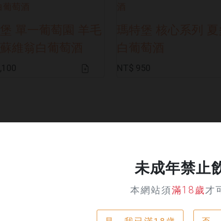
堡 單一葡萄園 羊毛
瑪特堡 核心系列 
蘇維翁白葡萄酒
白葡萄酒
,100
NT$ 950
未成年禁止
本網站須
滿18歲
才