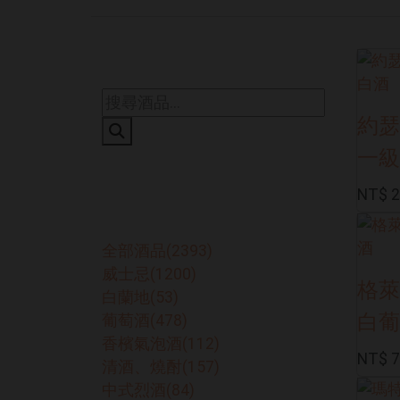
搜尋商品
約瑟
一級
NT$ 2
酒品分類
全部酒品
(2393)
威士忌
(1200)
格萊
白蘭地
(53)
白葡
葡萄酒
(478)
香檳氣泡酒
(112)
NT$ 
清酒、燒酎
(157)
中式烈酒
(84)