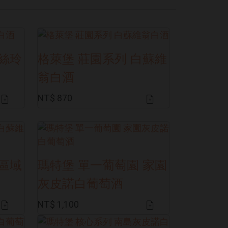
麗絲玲
格萊堡 莊園系列 白蘇維
翁白酒
NT$ 870
 區域
瑪特堡 單一葡萄園 家園
灰皮諾白葡萄酒
NT$ 1,100