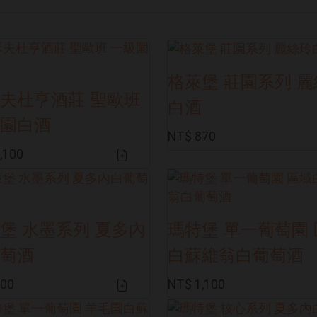
格萊堡 莊園系列 
夫杜亨酒莊 聖歐班
白酒
園白酒
NT$ 870
,100
堡 水墨系列 夏多內
瑪特堡 單一葡萄園
萄酒
白蘇維翁白葡萄酒
700
NT$ 1,100