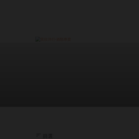
關於我們
最新消息
門市據點
常見問題
聯絡
篩選
: