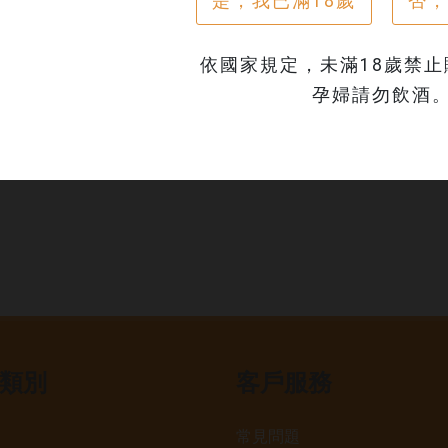
是，我已滿18歲
否，
依國家規定，未滿18歲禁
孕婦請勿飲酒
類別
客戶服務
常見問題