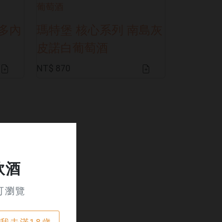
夏多內
瑪特堡 核心系列 南島灰
皮諾白葡萄酒
NT$ 870
飲酒
可瀏覽