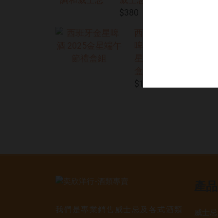
$380
西班牙金星
啤酒 2025金
星端午節禮
盒組
$1,399
產品
我們是專業銷售威士忌及各式酒類
威士忌