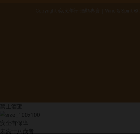
Copyright 奕欣洋行-酒類專賣｜Wine & Spirit © 
禁止酒駕
安全有保障
未滿十八歲者