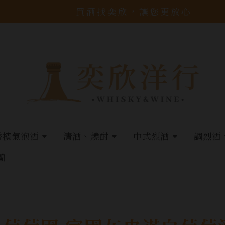
買酒找奕欣，讓您更放心
香檳氣泡酒
清酒、燒酎
中式烈酒
調烈酒
蘭