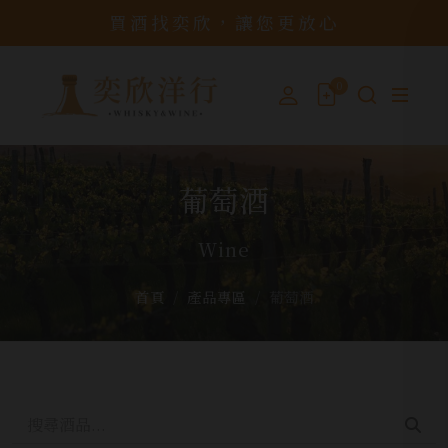
買酒找奕欣，讓您更放心
0
葡萄酒
Wine
首頁
產品專區
葡萄酒