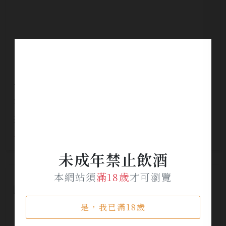
塞爾廷閣村莊 特級日晷葡萄園 麗絲玲精選甜白
酒
NT$ 1,730
NT$ 1,095
未成年禁止飲酒
本網站須
滿18歲
才可瀏覽
是，我已滿18歲