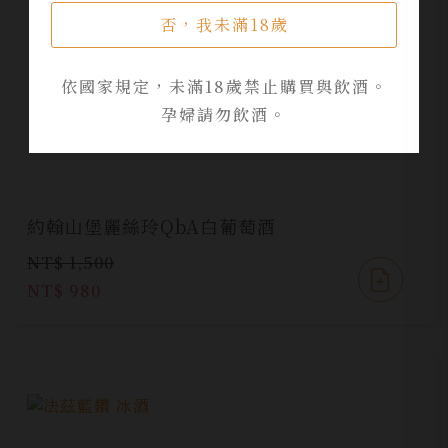
否，我未滿18歲
依國家規定，未滿18歲禁止購買與飲酒。
孕婦請勿飲酒。
約翰山堡麗絲玲QbA白葡萄酒
NT$ 1,500
NT$ 980