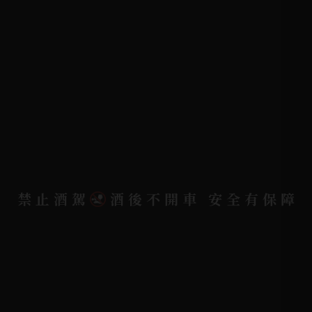
客戶服務
常見問題
詢問單說明
配送資訊/退換貨說明
隱私權政策
聯絡我們
聯絡電話 |
06-223-2253 (台南據點)
禁止酒駕
酒後不開車 安全有保障
聯絡電話 |
07-791-2757 (高雄據點)
地址位置 |
高雄市小港區中安路650號
電郵信箱 |
yixin7917909@gmail.com