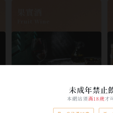
果實酒
Fruit Wine
未成年禁止
本網站須
滿18歲
才
KAVALAN / 噶瑪蘭