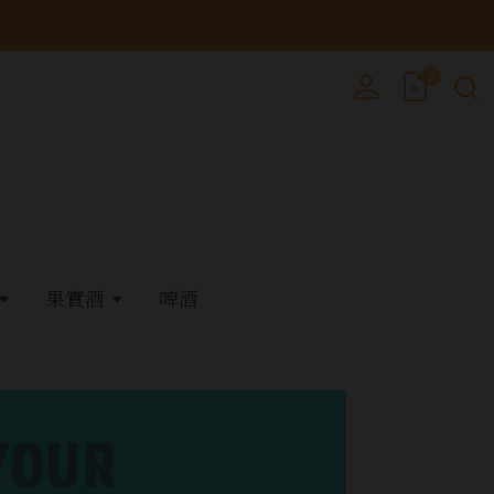
0
果實酒
啤酒