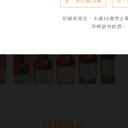
是，我已滿18歲
否，
KAVALAN Whisky
依國家規定，未滿18歲禁止
孕婦請勿飲酒。
精選酒品