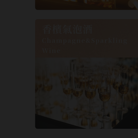
香檳氣泡酒
Champagne&Sparkling
Wine