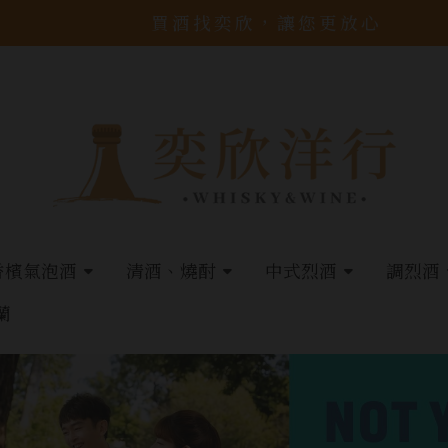
買酒找奕欣，讓您更放心
香檳氣泡酒
清酒、燒酎
中式烈酒
調烈酒
蘭