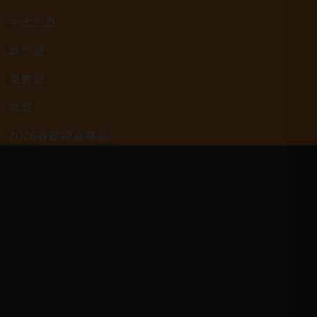
中式烈酒
調烈酒
果實酒
啤酒
2026春節禮盒專區
KAVALAN / 噶瑪蘭
客戶服務
常見問題
詢問單說明
配送資訊/退換貨說明