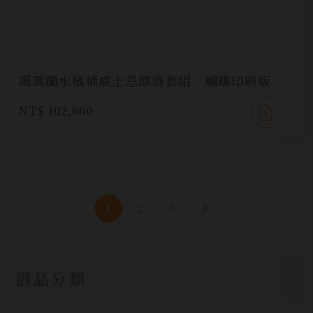
噶瑪蘭水楢桶威士忌原酒套組 - 蝴蝶印刷版
NT$ 102,600
1
2
3
酒品分類