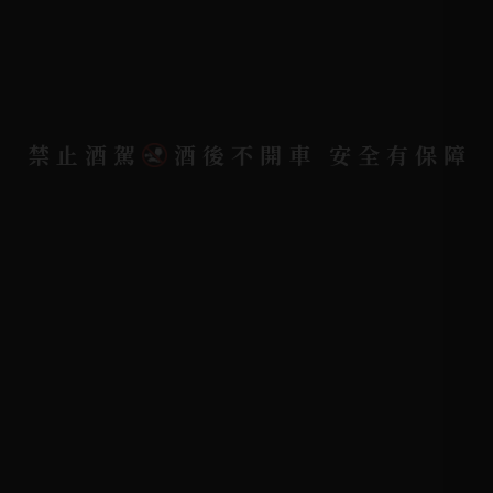
隱私權政策
聯絡我們
聯絡電話 |
06-223-2253 (台南據點)
禁止酒駕
酒後不開車 安全有保障
聯絡電話 |
07-791-2757 (高雄據點)
地址位置 |
高雄市小港區中安路650號
電郵信箱 |
yixin7917909@gmail.com
Copyright 奕欣洋行-酒類專賣｜Wine & Spirit ©
2026.
All rights reserved.
Designed By
Bondlink