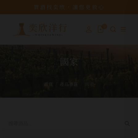
買酒找奕欣，讓您更放心
0
國家
首頁
產品專區
國家