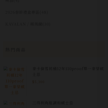
啤酒
(4)
2026春節禮盒專區
(48)
KAVALAN / 噶瑪蘭
(30)
熱門商品
麥卡倫雪莉桶12年110proof單一麥芽威
士忌
$5,300
三得利角瓶調和威士忌