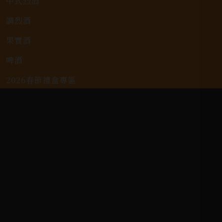
中式烈酒
調烈酒
果實酒
啤酒
2026春節禮盒專區
KAVALAN / 噶瑪蘭
客戶服務
常見問題
詢問單說明
配送資訊/退換貨說明
隱私權政策