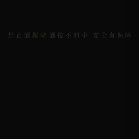
聯絡我們
聯絡電話 |
06-223-2253 (台南據點)
禁止酒駕
酒後不開車 安全有保障
聯絡電話 |
07-791-2757 (高雄據點)
地址位置 |
高雄市小港區中安路650號
電郵信箱 |
yixin7917909@gmail.com
Copyright 奕欣洋行-酒類專賣｜Wine & Spirit ©
2026.
All rights reserved.
Designed By
Bondlink