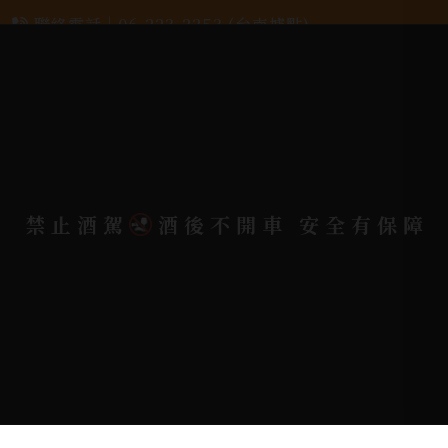
聯絡電話 |
06-223-2253 (台南據點)
聯絡電話 |
07-791-2757 (高雄據點)
地址位置 |
高雄市小港區中安路650號
電郵信箱 |
yixin7917909@gmail.com
禁止酒駕
酒後不開車 安全有保障
Copyright 奕欣洋行-酒類專賣｜Wine & Spirit ©
2026.
All rights reserved.
Designed By
Bondlink