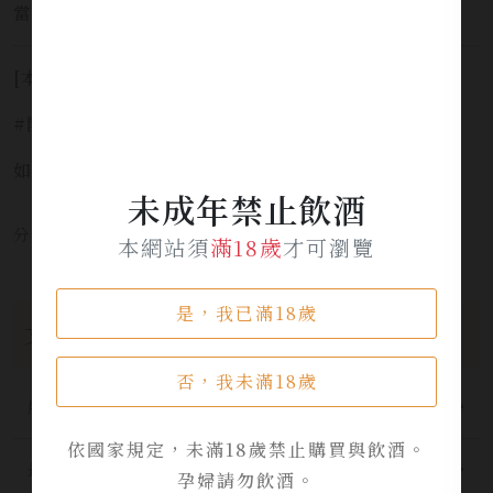
當中。
[本網站僅提供預覽，並不提供酒品販售服務]
#開車不喝酒安全有保障 #未滿十八歲禁止飲酒
如需服務請洽詢 LINE官方 ID:
@yi_xin
未成年禁止飲酒
分享本文章至：
本網站須
滿18歲
才可瀏覽
是，我已滿18歲
文章分類
否，我未滿18歲
所有分類
依國家規定，未滿18歲禁止購買與飲酒。
最新公告
孕婦請勿飲酒。