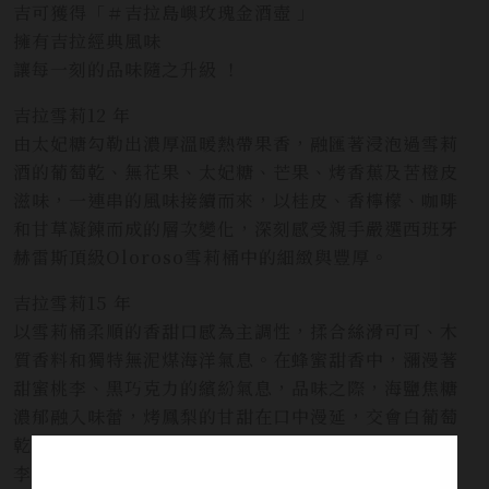
吉可獲得「＃吉拉島嶼玫瑰金酒壺 」
擁有吉拉經典風味
讓每一刻的品味隨之升級 ！
吉拉雪莉12 年
由太妃糖勾勒出濃厚溫暖熱帶果香，融匯著浸泡過雪莉
酒的葡萄乾、無花果、太妃糖、芒果、烤香蕉及苦橙皮
滋味，一連串的風味接續而來，以桂皮、香檸檬、咖啡
和甘草凝鍊而成的層次變化，深刻感受親手嚴選西班牙
赫雷斯頂級Oloroso雪莉桶中的細緻與豐厚。
吉拉雪莉15 年
以雪莉桶柔順的香甜口感為主調性，揉合絲滑可可、木
質香料和獨特無泥煤海洋氣息。在蜂蜜甜香中，瀰漫著
甜蜜桃李、黑巧克力的繽紛氣息，品味之際，海鹽焦糖
濃郁融入味蕾，烤鳳梨的甘甜在口中漫延，交會白葡萄
乾與森林莓果。飽滿尾韻再次感受柑橘芬芳，尾隨桃
李、黑巧克力和溫暖香料，無窮回味在飽滿悠長的層次