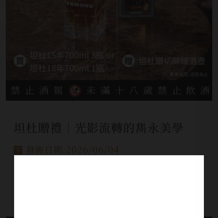
坦杜贈禮│光影流轉的雋永美學
發佈日期:2026/06/04
即日起購買坦杜指定酒款，贈坦杜鑽切醇釀酒
壺，數量有限，送完為止