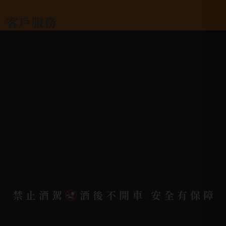
客戶服務
常見問題
詢問單說明
配送資訊/退換貨說明
隱私權政策
聯絡我們
聯絡電話 |
06-223-2253 (台南據點)
聯絡電話 |
07-791-2757 (高雄據點)
禁止酒駕
酒後不開車 安全有保障
地址位置 |
高雄市小港區中安路650號
電郵信箱 |
yixin7917909@gmail.com