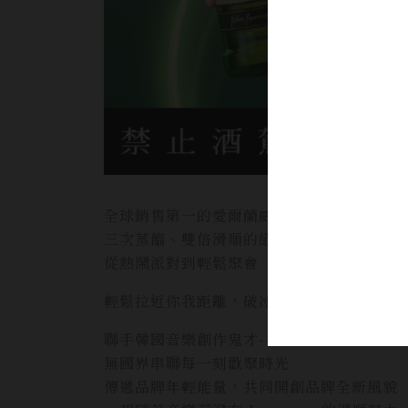
全球銷售第一的愛爾蘭威士忌－Jameson
三次蒸餾、雙倍滑順的絕佳風味
從熱鬧派對到輕鬆聚會
輕鬆拉近你我距離，破冰就是J麼順！
聯手韓國音樂創作鬼才---ZICO
無國界串聯每一刻歡聚時光
傳遞品牌年輕能量，共同開創品牌全新風貌