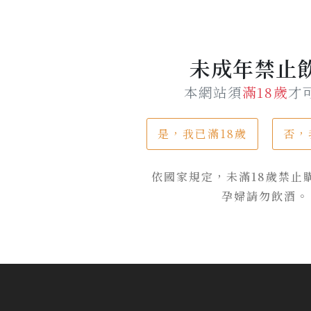
未成年禁止
本網站須
滿18歲
才
是，我已滿18歲
否，
尊美醇
依國家規定，未滿18歲禁止
孕婦請勿飲酒。