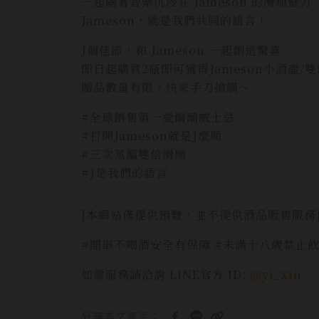
一起隨著音樂沉浸在 Jameson 的滑順魅力
Jameson，就是我們共同的語言！
J個佳節，和 Jameson 一起創造驚喜
即日起購買2瓶即可獲得Jameson小酒壺/
贈品數量有限，快來手刀搶購～
#全球銷售第一愛爾蘭威士忌
#打開Jameson就是J麼順
#三次蒸餾雙倍滑順
#J是我們的語言
[本網站僅提供預覽，並不提供酒品販售服務
#開車不喝酒安全有保障 #未滿十八歲禁止
如需服務請洽詢 LINE官方 ID:
@yi_xin
分享本文章至：