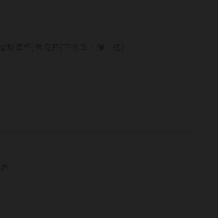
雙層玻璃杯/馬克杯(不挑款，擇一送)
]
飲酒