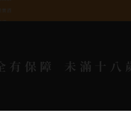
果實酒
啤酒
2026春節禮盒專區
KAVALAN / 噶瑪蘭
全有保障
未滿十八
rit © 2026.
All rights reserved.
Designed By
Bon