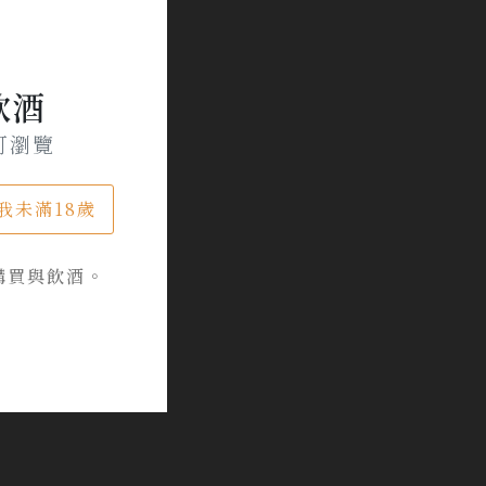
飲酒
可瀏覽
我未滿18歲
購買與飲酒。