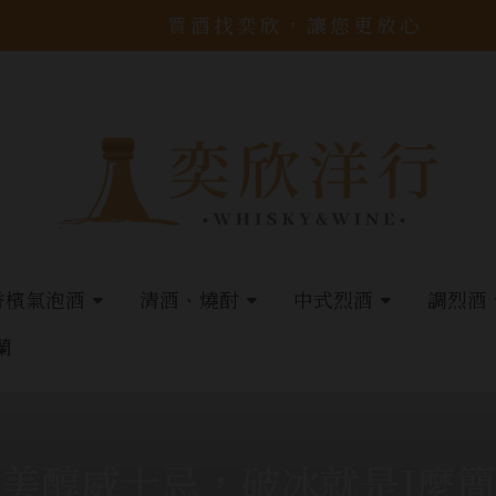
買酒找奕欣，讓您更放心
香檳氣泡酒
清酒、燒酎
中式烈酒
調烈酒
蘭
美醇威士忌，破冰就是J麼