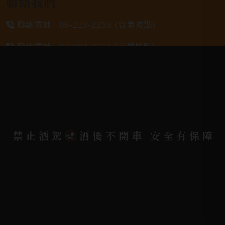
聯絡我們
聯絡電話 |
06-223-2253 (台南據點)
聯絡電話 |
07-791-2757 (高雄據點)
地址位置 |
高雄市小港區中安路650號
電郵信箱 |
yixin7917909@gmail.com
禁止酒駕
酒後不開車 安全有保障
Copyright 奕欣洋行-酒類專賣｜Wine & Spirit ©
2026.
All rights reserved.
Designed By
Bondlink