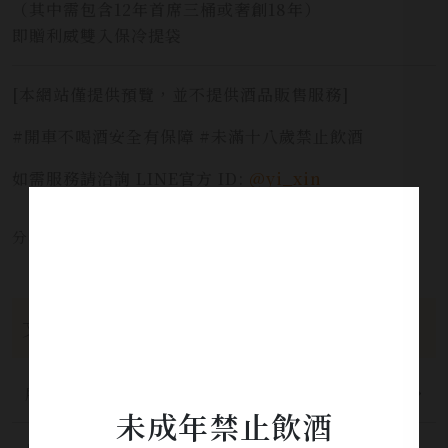
（其中需包含12年首席三桶或奢創18年）
即贈利威雙入保冷提袋
[本網站僅提供預覽，並不提供酒品販售服務]
#開車不喝酒安全有保障 #未滿十八歲禁止飲酒
如需服務請洽詢 LINE官方 ID:
@yi_xin
分享本文章至：
文章分類
所有分類
未成年禁止飲酒