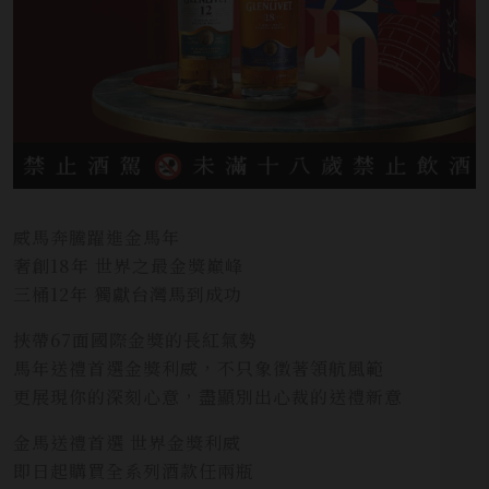
威馬奔騰躍進金馬年
奢創18年 世界之最金獎巔峰
三桶12年 獨獻台灣馬到成功
挾帶67面國際金獎的長紅氣勢
馬年送禮首選金獎利威，不只象徵著領航風範
更展現你的深刻心意，盡顯別出心裁的送禮新意
金馬送禮首選 世界金獎利威
即日起購買全系列酒款任兩瓶