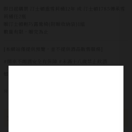
即日起購買 汀士頓重雪莉桶12年 或 汀士頓1785傳承雪
莉桶任2瓶
贈汀士頓輕巧露營椅(附贈收納袋)1組
數量有限，贈完為止
[本網站僅提供預覽，並不提供酒品販售服務]
#開車不喝酒安全有保障 #未滿十八歲禁止飲酒
如需服務請洽詢 LINE官方 ID:
@yi_xin
分享本文章至：
文章分類