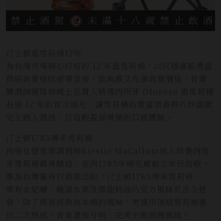
汀士頓重雪莉桶12年
為台灣市場精心打造的 12 年重雪莉桶，以沉穩湛藍禮盒
與經典菱格紋緞帶呈現，既典雅又充滿收藏價值。首席
釀酒師團隊將威士忌置入精選西班牙 Oloroso 重雪莉桶
長達 12 年的首次填充，讓雪莉桶的豐富果香與巧妙甜感
完全融入酒液，打造輕盈卻滑順的口感體驗。
汀士頓1785傳承雪莉桶
由帝仕德首席調酒師Kirstie MaCallum放入珍貴西班
牙雪莉桶最後釀造，並向1785年棉花廠創立年份致敬。
專為台灣量身打造推出的「汀士頓1785傳承雪莉桶」，
帶有太妃糖，醃漬水果及微甜奶油巧克力風味於舌尖迸
發，除了保有經典波本桶的風味，更選用頂級雪莉桶進
行二次熟成，香氣濃郁分明，完美平衡兩種風味。