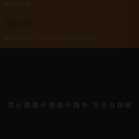
隱私權政策
聯絡我們
聯絡電話 |
06-223-2253 (台南據點)
聯絡電話 |
07-791-2757 (高雄據點)
地址位置 |
高雄市小港區中安路650號
電郵信箱 |
yixin7917909@gmail.com
禁止酒駕
酒後不開車 安全有保障
Copyright 奕欣洋行-酒類專賣｜Wine & Spirit ©
2026.
All rights reserved.
Designed By
Bondlink