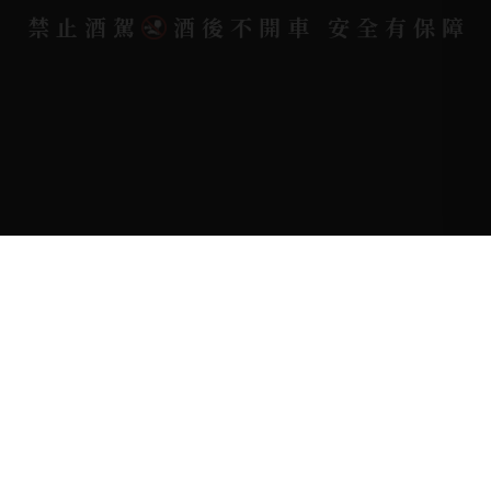
禁止酒駕
酒後不開車 安全有保障
Copyright 奕欣洋行-酒類專賣｜Wine & Spirit ©
2026.
All rights reserved.
Designed By
Bondlink