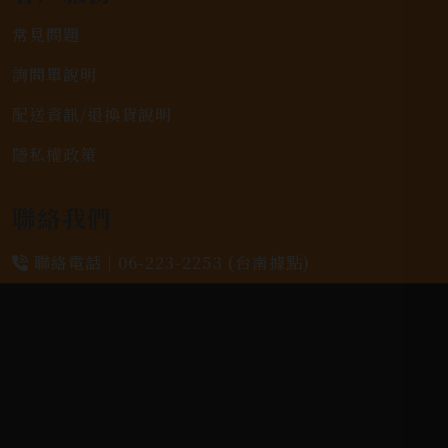
常見問題
詢問單說明
配送資訊/退換貨說明
隱私權政策
聯絡我們
聯絡電話 |
06-223-2253 (台南據點)
聯絡電話 |
07-791-2757 (高雄據點)
地址位置 |
高雄市小港區中安路650號
電郵信箱 |
yixin7917909@gmail.com