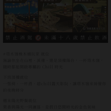
#塔木嶺橡木桶玩家 就位
無論你坐在山裡、溪邊、還是頂樓陽台，一杯塔木嶺，
隨時都能開啟專屬的 Chill 時光
下班頂樓就位
一張椅、一杯酒、超chill露天影院，讓塔木嶺來接管你
的夜晚時分
週末陽光野餐就位
果香與陽光一同灑落，是假日悠閒時光的金色氣味