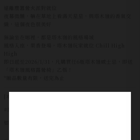
遠離塵囂營火派對就位
夜幕微醺，躺在草地上看滿天星星，與塔木嶺的香氣交
織，這個夜色很美好
無論坐在哪裡，都是塔木嶺的風格場域
風格入座，果香登場，塔木嶺玩家就位 Chill High
High
即日起至2026/1/31，凡購買任6瓶塔木嶺威士忌，即送
「塔木嶺風格露營椅」乙張！
*贈品數量有限，送完為止
[本網站僅提供預覽，並不提供酒品販售服務]
#開車不喝酒安全有保障 #未滿十八歲禁止飲酒
如需服務請洽詢 LINE官方 ID:
@yi_xin