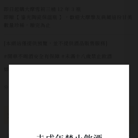
即日起購大摩雪莉三桶 12 年 3 瓶
即贈【 鎏光陶瓷保溫瓶 】，歡迎大摩摯友典藏這份甘美
數量珍稀，贈完為止
[本網站僅提供預覽，並不提供酒品販售服務]
#開車不喝酒安全有保障 #未滿十八歲禁止飲酒
如需服務請洽詢 LINE官方 ID:
@yi_xin
分享本文章至：
文章分類
所有分類