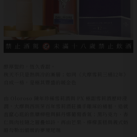
醇厚盟約，恆久香甜。
秋天不只是熱與冷的漸層；如同《大摩雪莉三桶12年》
自成一格，是極其豐盛的暖金色
由 Oloroso 陳年珍稀雪莉酒與 PX 極甜雪莉酒歷時浸
潤，大摩與西班牙百年雪莉酒莊攜手雕琢的桶藝，造就
直竄心底的焦糖柳橙與蘇丹娜葡萄香氣；黑巧克力、杏
仁與肉桂隨之層疊如詩，再由芒果、檸檬蛋糕與義式奶
酪勾勒出細緻的夢境尾端