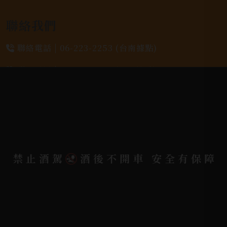
聯絡我們
聯絡電話 |
06-223-2253 (台南據點)
聯絡電話 |
07-791-2757 (高雄據點)
地址位置 |
高雄市小港區中安路650號
電郵信箱 |
yixin7917909@gmail.com
禁止酒駕
酒後不開車 安全有保障
Copyright 奕欣洋行-酒類專賣｜Wine & Spirit ©
2026.
All rights reserved.
Designed By
Bondlink