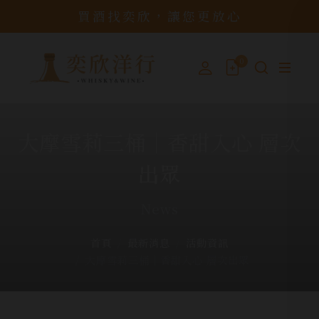
買酒找奕欣，讓您更放心
0
大摩雪莉三桶｜香甜入心 層次
出眾
News
首頁
最新消息
活動資訊
大摩雪莉三桶｜香甜入心 層次出眾