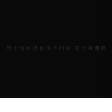
聯絡電話 |
07-791-2757 (高雄據點)
地址位置 |
高雄市小港區中安路650號
電郵信箱 |
yixin7917909@gmail.com
禁止酒駕
酒後不開車 安全有保障
Copyright 奕欣洋行-酒類專賣｜Wine & Spirit ©
2026.
All rights reserved.
Designed By
Bondlink