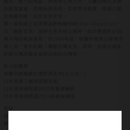
鳳梨、桃子的香甜、與熱帶花果芬芳，交疊出剛柔並濟
的感官盛宴，從風味到品味，從欣賞到鑑賞，原創口感
的格蘭利威，給您完美享受。
單一麥芽威士忌領導品牌格蘭利威(The Glenlivet)，
以「創新自我」品牌主張為核心精神，始終懷抱對於台
灣市場的極高重視，自2018年起，格蘭利威便以震撼市
場之姿，連年鉅獻「獨獻台灣系列」酒款，造就出最能
彰顯台灣品鑑家高度品味的台灣味。
即日起購買
格蘭利威獨獻台灣原酒系列(以下各一)
12年首席三桶原酒限定版
13年雪莉桶原酒2025限量臻藏版
15年雪莉桶原酒2024限量臻藏版
即享
格蘭利威12年 200周年限定版
贈品數量有限，售完為止!