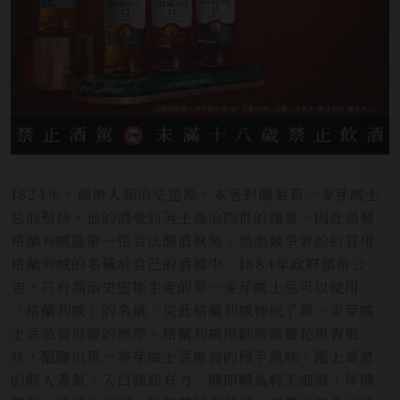
1824年，創辦人喬治史密斯，本著對釀製單一麥芽威士
忌的堅持，他的酒受到英王喬治四世的鍾愛，因此頒發
格蘭利威區第一張合法釀酒執照；然而競爭者紛紛冒用
格蘭利威的名稱於自己的酒標中。1884年政府頒布公
告，只有喬治史密斯生產的單一麥芽威士忌可以使用
「格蘭利威」的名稱，從此格蘭利威便成了單一麥芽威
士忌品質保證的標準。格蘭利威原創斯佩賽花果香風
味，醞釀出單一麥芽威士忌應有的標竿風味，躍上鼻息
的醉人香氣，入口強勁有力，隨即轉為輕柔細緻，伴隨