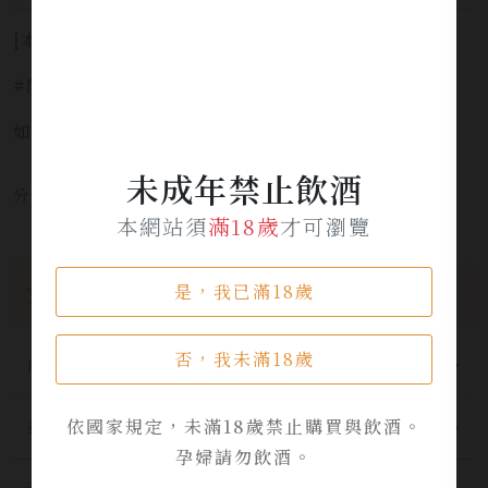
[本網站僅提供預覽，並不提供酒品販售服務]
#開車不喝酒安全有保障 #未滿十八歲禁止飲酒
如需服務請洽詢 LINE官方 ID:
@yi_xin
未成年禁止飲酒
分享本文章至：
本網站須
滿18歲
才可瀏覽
文章分類
是，我已滿18歲
否，我未滿18歲
所有分類
依國家規定，未滿18歲禁止購買與飲酒。
最新公告
孕婦請勿飲酒。