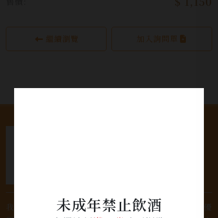
$ 1,150
售價:
繼續瀏覽
加入詢問單
未成年禁止飲酒
我們是專業銷售威士忌及各式酒類的店家，為您提供優