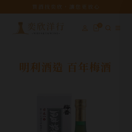
買酒找奕欣，讓您更放心
0
明利酒造 百年梅酒