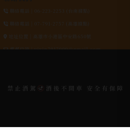
聯絡電話 |
06-223-2253 (台南據點)
聯絡電話 |
07-791-2757 (高雄據點)
地址位置 |
高雄市小港區中安路650號
電郵信箱 |
yixin7917909@gmail.com
Copyright 奕欣洋行-酒類專賣｜Wine & Spirit ©
2026.
All rights reserved.
Designed By
禁止酒駕
酒後不開車 安全有保障
Bondlink