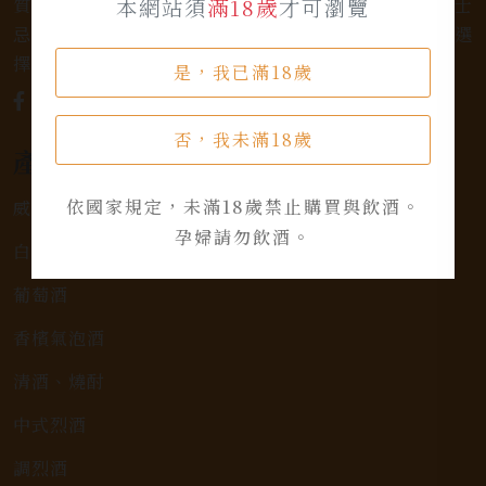
質的選擇和卓越的服務。不論您是熱愛品味經典的威士
本網站須
滿18歲
才可瀏覽
忌，或者尋求一款特殊的葡萄酒，我們都有廣泛的選
擇，滿足您的個人口味和喜好。
是，我已滿18歲
否，我未滿18歲
產品類別
依國家規定，未滿18歲禁止購買與飲酒。
威士忌
孕婦請勿飲酒。
白蘭地
葡萄酒
香檳氣泡酒
清酒、燒酎
中式烈酒
調烈酒