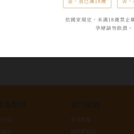
是，我已滿18歲
否，
依國家規定，未滿18歲禁止
孕婦請勿飲酒。
產品類別
客戶服務
威士忌
常見問題
白蘭地
詢問單說明