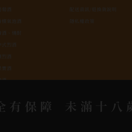
葡萄酒
配送資訊/退換貨說明
香檳氣泡酒
隱私權政策
清酒、燒酎
中式烈酒
調烈酒
果實酒
啤酒
2026春節禮盒專區
全有保障
未滿十八
KAVALAN / 噶瑪蘭
rit © 2026.
All rights reserved.
Designed By
Bon