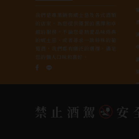
我們是專業銷售威士忌及各式酒類
的店家，為您提供優質的選擇和卓
越的服務。不論您是熱愛品味經典
的威士忌，或者尋求一款特殊的葡
萄酒，我們都有廣泛的選擇，滿足
您的個人口味和喜好。
禁止酒駕
安
Copyright 奕欣洋行-酒類專賣｜Wine & Spi