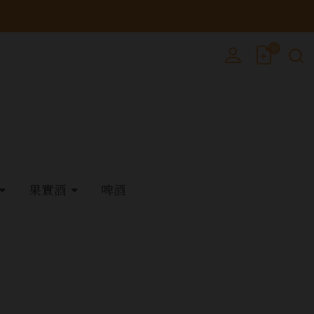
0
果實酒
啤酒