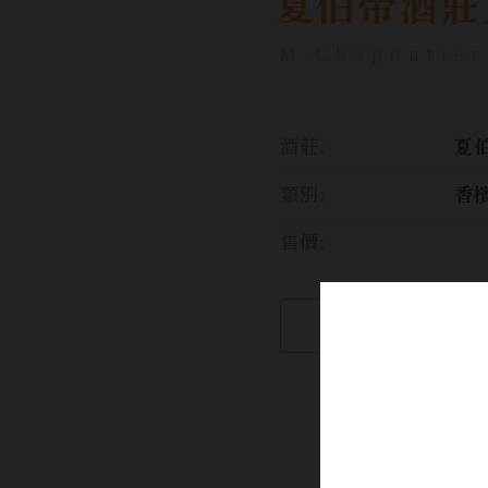
夏伯帝酒莊
M.Chapoutier
酒莊:
夏
類別:
香
售價:
繼續瀏覽