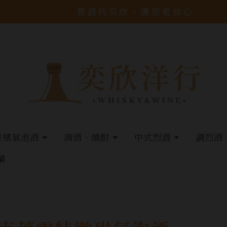
買酒找奕欣，讓您更放心
香檳氣泡酒
清酒、燒酎
中式烈酒
調烈酒
蘭