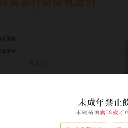
克萊雷特微甜氣泡酒
 Clairette de Die
伯帝酒莊
檳氣泡酒
$ 830
加入詢問單
未成年禁止
本網站須
滿18歲
才