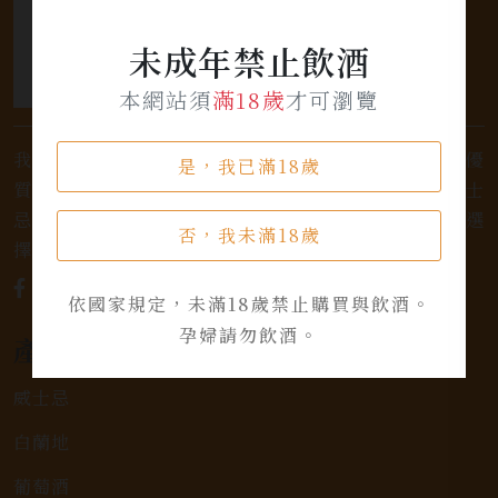
未成年禁止飲酒
本網站須
滿18歲
才可瀏覽
我們是專業銷售威士忌及各式酒類的店家，為您提供優
是，我已滿18歲
質的選擇和卓越的服務。不論您是熱愛品味經典的威士
忌，或者尋求一款特殊的葡萄酒，我們都有廣泛的選
否，我未滿18歲
擇，滿足您的個人口味和喜好。
依國家規定，未滿18歲禁止購買與飲酒。
孕婦請勿飲酒。
產品類別
威士忌
白蘭地
葡萄酒