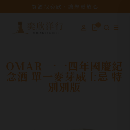
買酒找奕欣，讓您更放心
0
OMAR 一一四年國慶紀
念酒 單一麥芽威士忌 特
別別版