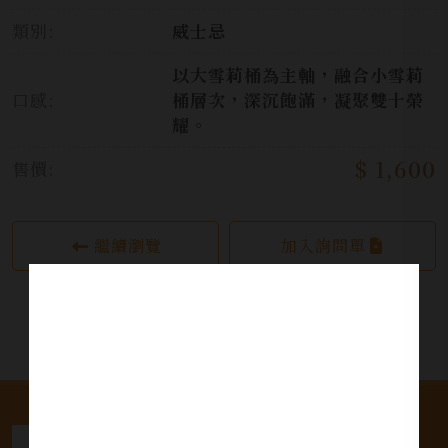
類別:
威士忌
以大雪莉桶為主軸，融合小雪莉
口感:
桶層次，深沉飽滿，凝聚雙十榮
耀。
$ 1,600
售價:
繼續瀏覽
加入詢問單