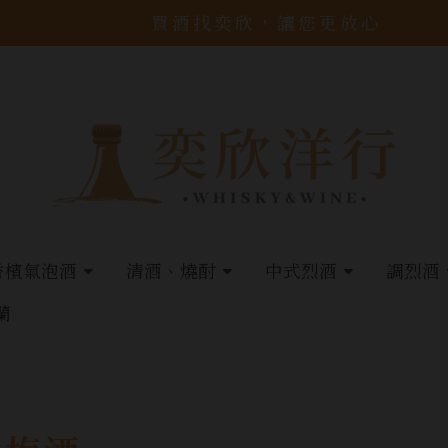
買酒找奕欣，讓您更放心
香檳氣泡酒
清酒、燒酎
中式烈酒
調烈酒
蘭