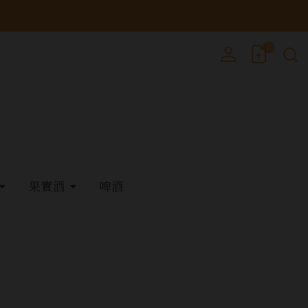
0
果實酒
啤酒