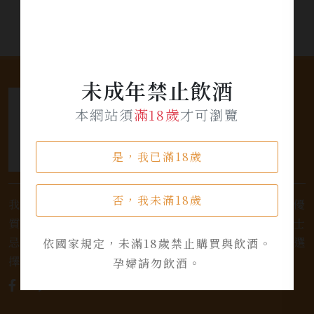
未成年禁止飲酒
本網站須
滿18歲
才可瀏覽
是，我已滿18歲
否，我未滿18歲
我們是專業銷售威士忌及各式酒類的店家，為您提供優
質的選擇和卓越的服務。不論您是熱愛品味經典的威士
忌，或者尋求一款特殊的葡萄酒，我們都有廣泛的選
依國家規定，未滿18歲禁止購買與飲酒。
擇，滿足您的個人口味和喜好。
孕婦請勿飲酒。