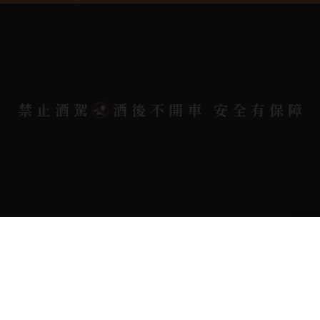
電郵信箱 |
yixin7917909@gmail.com
Copyright 奕欣洋行-酒類專賣｜Wine & Spirit ©
禁止酒駕
酒後不開車 安全有保障
2026.
All rights reserved.
Designed By
Bondlink