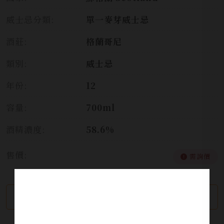
威士忌分類:
單一麥芽威士忌
酒莊:
格蘭哥尼
類別:
威士忌
年份:
12
容量:
700ml
酒精濃度:
58.6%
售價:
需詢價
繼續瀏覽
加入詢問單