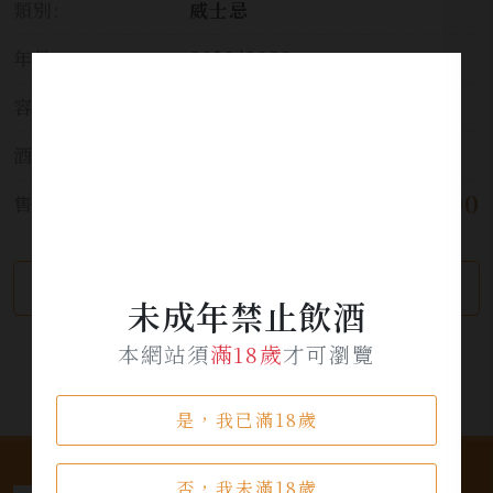
類別:
威士忌
年份:
2019/2023
容量:
700ml
酒精濃度:
52%
$ 7,200
售價:
繼續瀏覽
加入詢問單
未成年禁止飲酒
本網站須
滿18歲
才可瀏覽
是，我已滿18歲
否，我未滿18歲