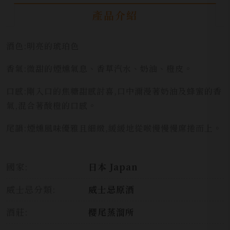
產品介紹
酒色:明亮的琥珀色
香氣:微甜的煙燻氣息、香草汽水、奶油、橙皮。
口感:剛入口的焦糖甜感討喜,口中濔漫著奶油及蜂蜜的香
氣,混合著酸橙的口感。
尾韻:煙燻風味優雅且細緻,緩緩地從喉慢慢慢席捲而上。
國家:
日本 Japan
威士忌分類:
威士忌原酒
酒莊:
櫻尾蒸溜所