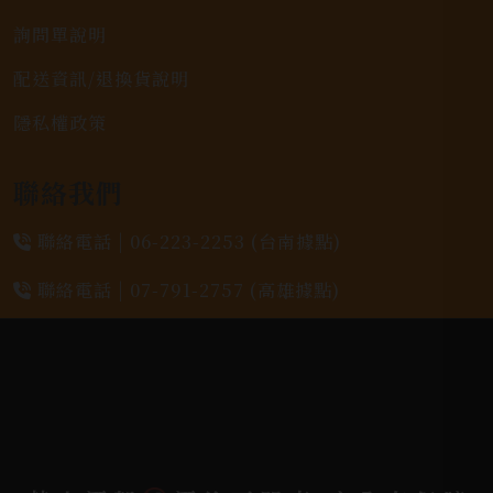
詢問單說明
配送資訊/退換貨說明
隱私權政策
聯絡我們
聯絡電話 |
06-223-2253 (台南據點)
聯絡電話 |
07-791-2757 (高雄據點)
地址位置 |
高雄市小港區中安路650號
電郵信箱 |
yixin7917909@gmail.com
Copyright 奕欣洋行-酒類專賣｜Wine & Spirit ©