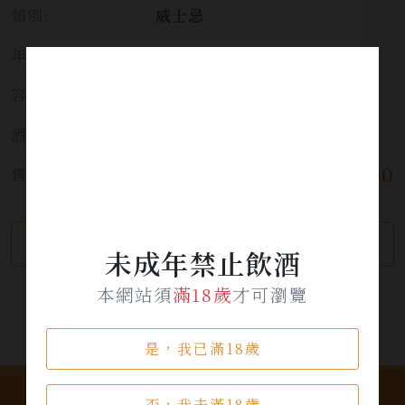
類別:
威士忌
年份:
2018/2025
容量:
700ml
酒精濃度:
62%
$ 6,600
售價:
繼續瀏覽
加入詢問單
未成年禁止飲酒
本網站須
滿18歲
才可瀏覽
是，我已滿18歲
否，我未滿18歲