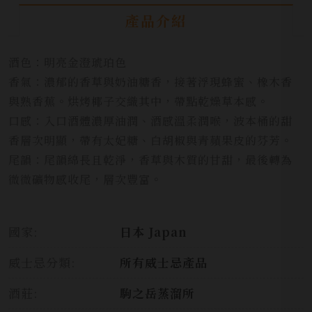
產品介紹
酒色：明亮金澄琥珀色
香氣：濃郁的香草與奶油糖香，接著浮現蜂蜜、橡木香
與熟香蕉。烘烤椰子交織其中，帶點乾燥草本感。
口感：入口酒體濃厚油潤、酒感溫柔潤喉，波本桶的甜
香層次明顯，帶有太妃糖、白胡椒與青蘋果皮的芬芳。
尾韻：尾韻綿長且乾淨，香草與木質的甘甜，最後轉為
微微礦物感收尾，層次豐富。
國家:
日本 Japan
威士忌分類:
所有威士忌產品
酒莊:
駒之岳蒸溜所