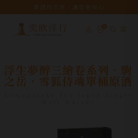
買酒找奕欣，讓您更放心
0
浮生夢醉三繪卷系列•駒
之岳•雪狐侍魂單桶原酒
Komagatake Fox Japan Single
Malt Whisky