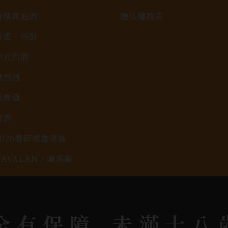
香檳氣泡酒
隱私權政策
清酒、燒酎
中式烈酒
調烈酒
果實酒
啤酒
2026春節禮盒專區
KAVALAN / 噶瑪蘭
rit © 2026.
All rights reserved.
Designed By
Bon
全有保障
未滿十八