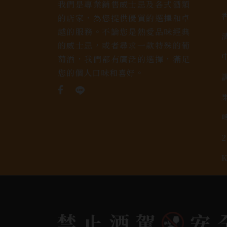
我們是專業銷售威士忌及各式酒類
的店家，為您提供優質的選擇和卓
越的服務。不論您是熱愛品味經典
的威士忌，或者尋求一款特殊的葡
萄酒，我們都有廣泛的選擇，滿足
您的個人口味和喜好。
Copyright 奕欣洋行-酒類專賣｜Wine & Spi
禁止酒駕
安