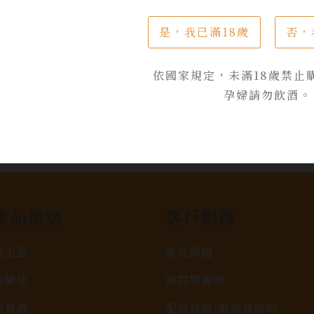
是，我已滿18歲
否，
依國家規定，未滿18歲禁止
孕婦請勿飲酒。
產品類別
客戶服務
威士忌
常見問題
白蘭地
詢問單說明
葡萄酒
配送資訊/退換貨說明