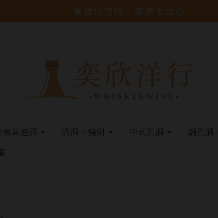
買酒找奕欣，讓您更放心
香檳氣泡酒
清酒、燒酎
中式烈酒
調烈酒
蘭