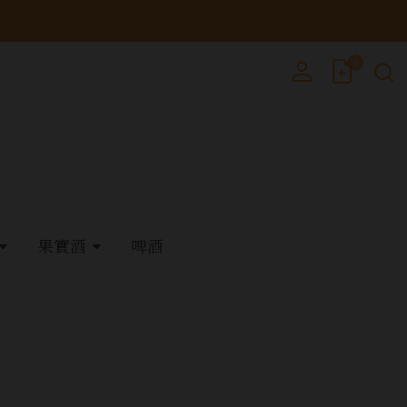
0
果實酒
啤酒