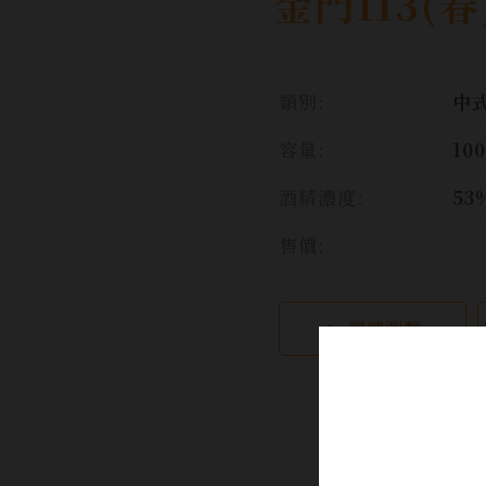
金門113(春
類別:
中
容量:
10
酒精濃度:
53
售價:
繼續瀏覽