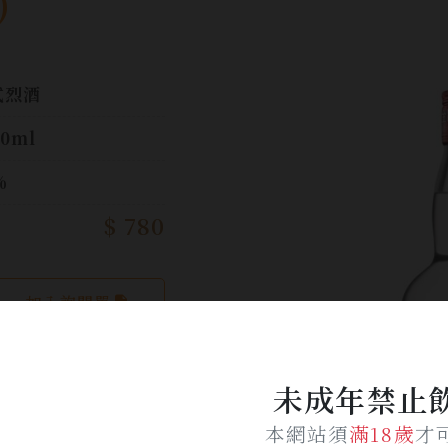
)
式烈酒
00ml
%
$ 780
加入詢問單
未成年禁止
本網站須
滿18歲
才