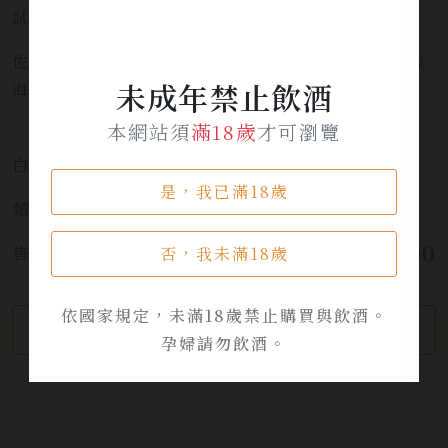
試飲温度:12-14*C
佐餐選擇:比目魚、沙丁魚、鮭魚塔塔、扇貝、小龍蝦等
未成年禁止飲酒
海鮮。
本網站須
滿18歲
才可瀏覽
白酒:
法國 France
是，我已滿18歲
類別:
葡萄酒
$ 2,200
售價:
否，我未滿18歲
依國家規定，未滿18歲禁止購買與飲酒。
繼續瀏覽
加入詢問單
孕婦請勿飲酒。