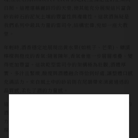
日照。這裡堪稱麗詩玲的天堂,使其能充分展現這片富含
砂岩碎石的泥灰土壤的豐富性與複雜性。這款酒無疑是
我們系列中最具力量的雷司令,結構宏偉,宛如一座大教
堂。
年輕時,酒香穩定地展現出黄水果(如桃子、芒果)、糖漬
檸檬與橙皮的香氣:隨著陳年,香氣會進一步層層堆疊、變
得更加豐富。這款乾型雷司令的架構極為壯觀,酒體厚
實、多汁且緊緻,酸度與酒體融合得恰到好處,讓整體口感
充滿活力。來自風土中的砂岩則在尾韻帶來清澈通透的
晶質感,柔化了酒的力量感。
這款Riesling Grand Cru Eichberg 是最需要陳放的
酒款之一,唯有經過數年的熟成,才能真正展現其豐沛潛
力。陳放幾年再開瓶,可以更充分享受這款酒的精采表
現。