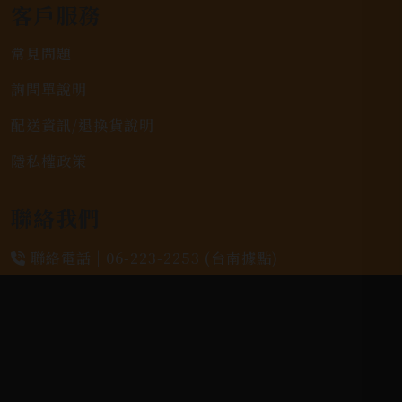
客戶服務
常見問題
詢問單說明
配送資訊/退換貨說明
隱私權政策
聯絡我們
聯絡電話 |
06-223-2253 (台南據點)
聯絡電話 |
07-791-2757 (高雄據點)
地址位置 |
高雄市小港區中安路650號
電郵信箱 |
yixin7917909@gmail.com