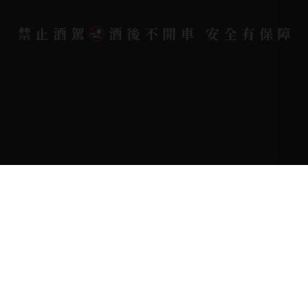
禁止酒駕
酒後不開車 安全有保障
Copyright 奕欣洋行-酒類專賣｜Wine & Spirit ©
2026.
All rights reserved.
Designed By
Bondlink