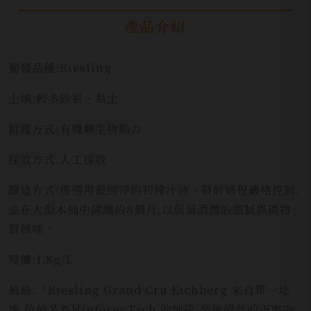
產品介紹
葡萄品種:Riesling
土壤:較多砂岩、黏土
耕種方式:有機轉生物動力
採收方式:人工採收
釀造方式:僅選用最純淨的初榨汁液。發酵過程嚴格控制,
並在大型木桶中陳釀約8個月,以保留酒體的細膩與礦物
質風味。
殘糖:1.8g/L
風格:「Riesling Grand Cru Eichberg 來自單一地
塊,位於名為Hinterer Eich 的地段,坐擁絕佳的正南向