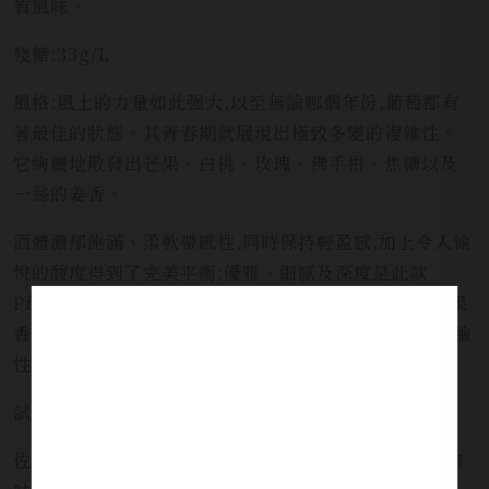
質風味。
殘糖:33g/L
風格:風土的力量如此强大,以至無論哪個年份,葡萄都有
著最佳的狀態。其青春期就展現出極致多變的複雜性。
它絢麗地散發出芒果、白桃、玫瑰、佛手柑、焦糖以及
一絲的姜香。
酒體濃郁飽滿、柔軟帶感性,同時保持輕盈感,加上令人愉
悅的酸度得到了完美平衡:優雅、細腻及深度是此款
Pfersigberg的核心特色。口感上,酒體充滿了强烈的果
香,同時也體現出特級園的强烈石灰岩特性,呈現出一種鹼
性侵蝕感,延續了酒的尾韻。
試飲温度:10-12*C
佐餐選擇:泰式料理、塔吉鍋、水果底的甜點或百香果口