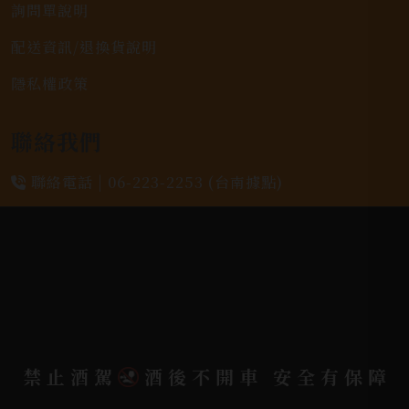
詢問單說明
配送資訊/退換貨說明
隱私權政策
聯絡我們
聯絡電話 |
06-223-2253 (台南據點)
聯絡電話 |
07-791-2757 (高雄據點)
地址位置 |
高雄市小港區中安路650號
電郵信箱 |
yixin7917909@gmail.com
禁止酒駕
酒後不開車 安全有保障
Copyright 奕欣洋行-酒類專賣｜Wine & Spirit ©