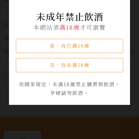
味馬卡龍。
未成年禁止飲酒
白酒:
法國 France
本網站須
滿18歲
才可瀏覽
類別:
葡萄酒
是，我已滿18歲
$ 1,950
售價:
否，我未滿18歲
繼續瀏覽
加入詢問單
依國家規定，未滿18歲禁止購買與飲酒。
孕婦請勿飲酒。