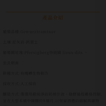
產品介紹
葡萄品種:Gewurztraminer
土壤:泥灰岩-鈣質土
葡萄園地塊:Pfersigberg特級園 lieux-dits
。
坐北朝南
耕種方式:有機轉生物動力
採收方式:人工採收
釀造方式:僅選用最純淨的初榨汁液。發酵過程嚴格控制,
並在大型木桶中陳釀約8個月,以保留酒體的細膩與礦物