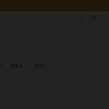
0
果實酒
啤酒