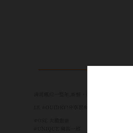
清爽繽紛一整年,新鮮、好喝!
LE #OUIDRY!分享起來!!讓你分享一整年!!
#OSE 大膽創新
#UNIQUE 獨具一格