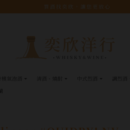
買酒找奕欣，讓您更放心
香檳氣泡酒
清酒、燒酎
中式烈酒
調烈酒
蘭