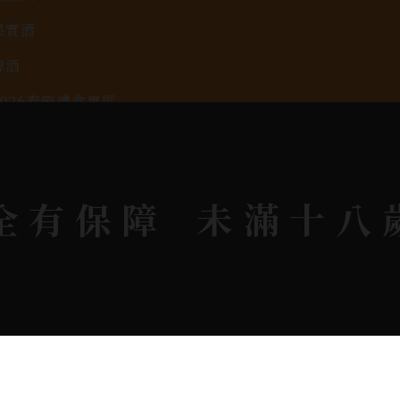
果實酒
啤酒
2026春節禮盒專區
KAVALAN / 噶瑪蘭
全有保障
未滿十八
rit © 2026.
All rights reserved.
Designed By
Bon