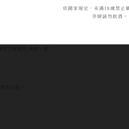
依國家規定，未滿18歲禁止
孕婦請勿飲酒。
僅利用地心引力產生的重量緩慢出汁,將雜質過多的酒液分離
起混調讓你口感繽紛,清爽一夏!
但增加口感。