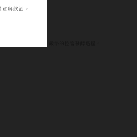
購買與飲酒。
出來確保最細緻的汁液,嚴格的控管發酵過程。