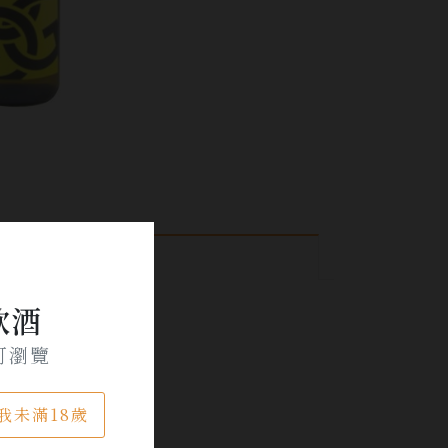
飲酒
可瀏覽
我未滿18歲