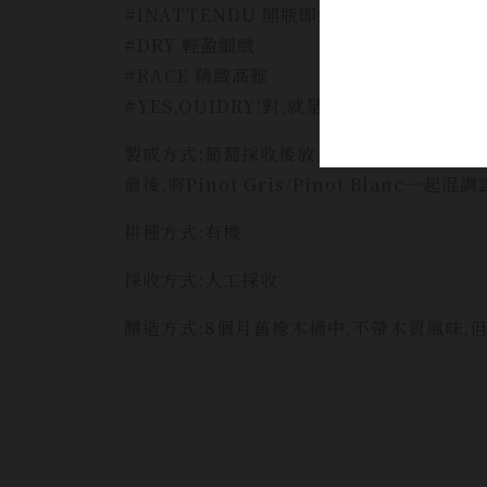
#INATTENDU 開瓶即飲
#DRY 輕盈細緻
#RACE 精緻高雅
#YES,OUIDRY!對,就是要喝!
製成方式:葡萄採收後放入氣動式壓榨機中,
最後,將Pinot Gris/Pinot Blanc一
耕種方式:有機
採收方式:人工採收
釀造方式:8個月舊橡木桶中,不帶木質風味,