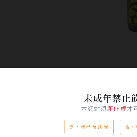
產品介紹
未成年禁止
本網站須
滿18歲
才
是，我已滿18歲
否，