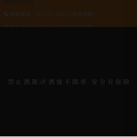
聯絡我們
聯絡電話 |
06-223-2253 (台南據點)
聯絡電話 |
07-791-2757 (高雄據點)
地址位置 |
高雄市小港區中安路650號
電郵信箱 |
yixin7917909@gmail.com
禁止酒駕
酒後不開車 安全有保障
Copyright 奕欣洋行-酒類專賣｜Wine & Spirit ©
2026.
All rights reserved.
Designed By
Bondlink