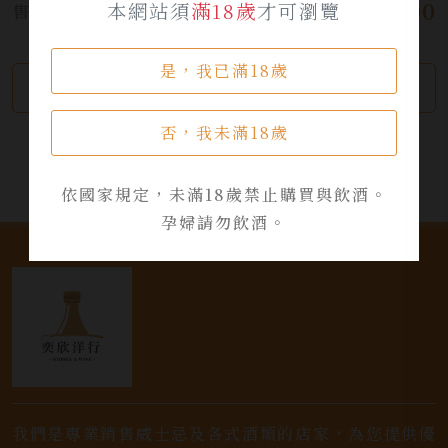
$ 9,600
本網站須
滿18歲
才可瀏覽
售價:
是，我已滿18歲
繼續瀏覽
加入詢問單
否，我未滿18歲
依國家規定，未滿18歲禁止購買與飲酒。
孕婦請勿飲酒。
我們是專業銷售威士忌及各式酒類的店家，為您提供優