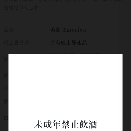
在愛牠的人心中。
國家:
美國 America
威士忌分類:
所有威士忌產品
MASCOTA SPIRITS
酒莊:
COMPANY
類別:
威士忌
容量:
750ml
酒精濃度:
50%
焦糖與香草為主，伴隨橡木、肉
口感:
未成年禁止飲酒
桂與血橙交織，口感厚實。