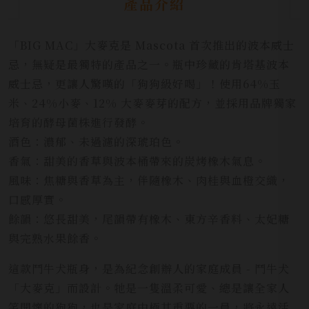
產品介紹
「BIG MAC」大麥克是 Mascota 首次推出的波本威士
忌，無疑是最獨特的產品之一。瓶中珍藏的肯塔基波本
威士忌，更讓人驚嘆的「狗狗級好喝」！使用64%玉
米、24%小麥、12% 大麥麥芽的配方，並採用品牌獨家
培育的酵母菌株進行發酵。
酒色：濃郁、未過濾的深琥珀色。
香氣：甜美的香草與波本桶帶來的炭烤橡木氣息。
風味：焦糖與香草為主，伴隨橡木、肉桂與血橙交織，
口感厚實。
餘韻：悠長甜美，尾韻帶有橡木、東方辛香料、太妃糖
與完熟水果餘香。
這款鬥牛犬瓶身，是為紀念創辦人的家庭成員 - 鬥牛犬
「大麥克」而設計。牠是一隻溫柔可愛、總是讓全家人
笑開懷的狗狗，也是家庭中極其重要的一員，將永遠活