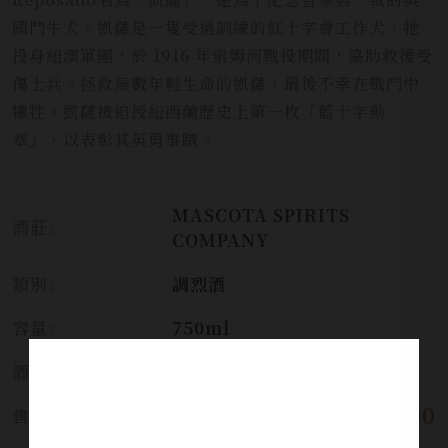
國鬥牛犬。凱薩是一隻受過訓練的紅十字會工作犬，牠
投身紐澳軍團，於 1916 年索姆河戰役期間，協助救援受
傷士兵。拯救無數年輕生命的凱薩，最後不幸在戰鬥中
犧牲。凱薩被追授紐西蘭歷史上第一枚「藍十字勳
章」，以表彰其英勇事蹟。
MASCOTA SPIRITS
酒莊:
COMPANY
類別:
調烈酒
容量:
750ml
酒精濃度:
40%
$ 7,200
售價: