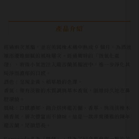
產品介紹
經過兩次蒸餾，並在美國橡木桶中熟成 9 個月，為酒液
增添優雅細膩的風味層次。經過獨特的「微氧化處
理」，將微小氣泡注入龍舌蘭蒸餾液中，進一步淨化其
純淨而濃郁的口感。
酒色：呈現金黃、稻草般的色澤。
香氣：帶有淡雅的木質調與草本香氣，細緻持久地在鼻
腔環繞。
風味：口感濃郁，融合烘烤龍舌蘭、香草、與淡淡橡木
桶香氣，層次豐富而不搶味。這是一款非常優雅的陳年
龍舌蘭，尾韻悠長。
Reposado名為「凱薩」，是為了紀念曾參與一戰的英