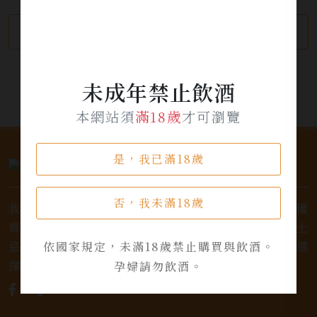
繼續瀏覽
加入詢問單
未成年禁止飲酒
本網站須
滿18歲
才可瀏覽
是，我已滿18歲
否，我未滿18歲
我們是專業銷售威士忌及各式酒類的店家，為您提供優
質的選擇和卓越的服務。不論您是熱愛品味經典的威士
忌，或者尋求一款特殊的葡萄酒，我們都有廣泛的選
依國家規定，未滿18歲禁止購買與飲酒。
擇，滿足您的個人口味和喜好。
孕婦請勿飲酒。