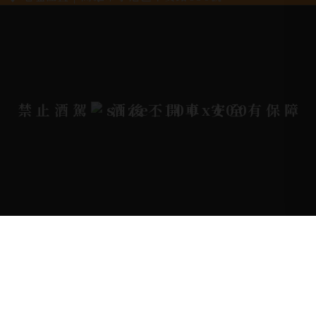
電郵信箱 |
yixin7917909@gmail.com
Copyright 奕欣洋行-酒類專賣｜Wine & Spirit ©
禁止酒駕
酒後不開車 安全有保障
2026.
All rights reserved.
Designed By
Bondlink