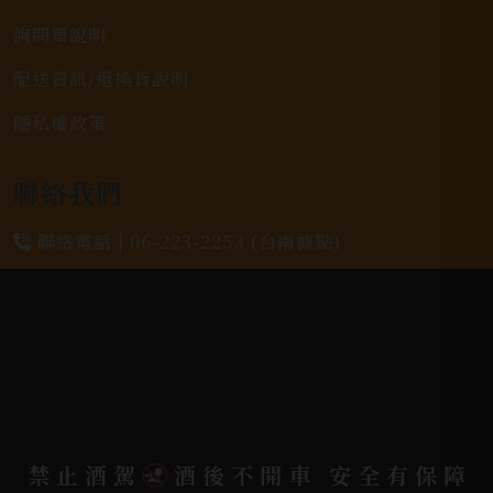
詢問單說明
配送資訊/退換貨說明
隱私權政策
聯絡我們
聯絡電話 |
06-223-2253 (台南據點)
聯絡電話 |
07-791-2757 (高雄據點)
地址位置 |
高雄市小港區中安路650號
電郵信箱 |
yixin7917909@gmail.com
禁止酒駕
酒後不開車 安全有保障
Copyright 奕欣洋行-酒類專賣｜Wine & Spirit ©