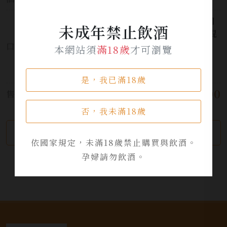
微微的辛口感與適度的甘澀味相
未成年禁止飲酒
得益彰。 綿長持久的木質香、混
口感:
合著煙熏香氣與豐潤柔美的甜
本網站須
滿18歲
才可瀏覽
味，交織出屬於櫻尾的獨特魅
力。
是，我已滿18歲
$ 2,500
售價:
否，我未滿18歲
繼續瀏覽
加入詢問單
依國家規定，未滿18歲禁止購買與飲酒。
孕婦請勿飲酒。