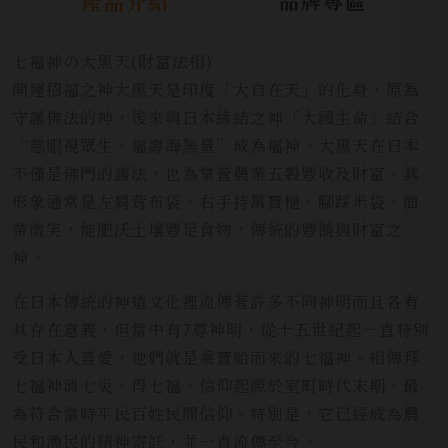
品牌專區
產品介紹
七福神の大黑天(財富法相)
開運招福之神大黑天是印度「大自在天」的化身，原為
守護佛法的神，後來與日本緣結之神「大國主命」結合
“慈眼視眾生，福壽海無量”成為福神。大黑天在日本
不僅是佛門的護法，也為掌管農業五穀豐收及財富。其
形象通常是左肩背布袋，右手持萬寶槌、腳踩米袋、面
帶微笑，能肥沃土壤豐足食物，傳統的豐饒與財富之
神。
在日本傳統的神道文化裡流傳著許多不同神明而且各有
其存在意義，但當中有7尊神明，從十五世紀起一直特別
受日本人喜愛，祂們就是乘寶船而來的七福神。相傳拜
七福神消七災，得七福。信仰起源於室町時代末期，最
為符合當時平民百姓民間信仰。特別是，它已經成為農
民和漁民的精神寄託，並一直流傳至今。