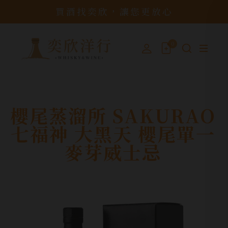
買酒找奕欣，讓您更放心
0
櫻尾蒸溜所 SAKURAO
七福神 大黑天 櫻尾單一
麥芽威士忌