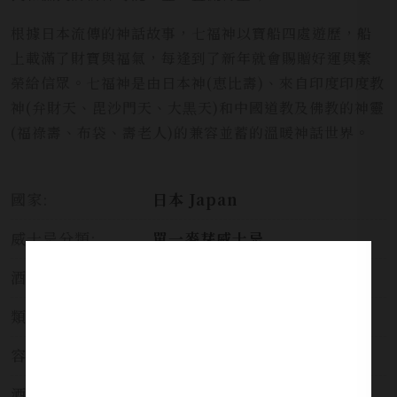
根據日本流傳的神話故事，七福神以寶船四處遊歷，船
上載滿了財寶與福氣，每逢到了新年就會賜贈好運與繁
榮給信眾。七福神是由日本神(恵比壽)、來自印度印度教
神(弁財天、毘沙門天、大黒天)和中國道教及佛教的神靈
(福祿壽、布袋、壽老人)的兼容並蓄的溫暖神話世界。
國家:
日本 Japan
威士忌分類:
單一麥芽威士忌
酒莊:
櫻尾蒸溜所
類別:
威士忌
容量:
700ml
酒精濃度:
43%