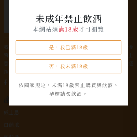
未成年禁止飲酒
本網站須
滿18歲
才可瀏覽
我們是專業銷售威士忌及各式酒類的店家，為您提供優
是，我已滿18歲
質的選擇和卓越的服務。不論您是熱愛品味經典的威士
忌，或者尋求一款特殊的葡萄酒，我們都有廣泛的選
否，我未滿18歲
擇，滿足您的個人口味和喜好。
依國家規定，未滿18歲禁止購買與飲酒。
孕婦請勿飲酒。
產品類別
威士忌
白蘭地
葡萄酒