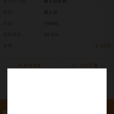
威士忌分類:
威士忌原酒
類別:
威士忌
容量:
700ml
酒精濃度:
50.5%
$ 699
售價:
繼續瀏覽
加入詢問單