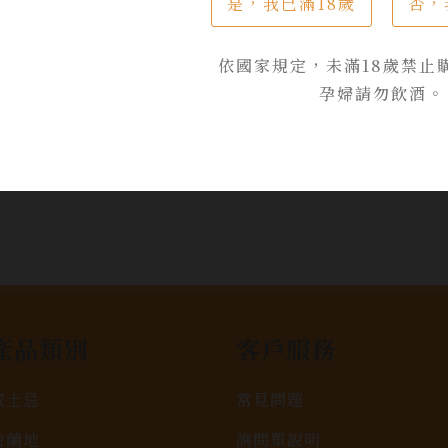
$ 550
是，我已滿18歲
否，
依國家規定，未滿18歲禁止
加入詢問單
孕婦請勿飲酒。
產品類別
客戶服務
威士忌
常見問題
白蘭地
詢問單說明