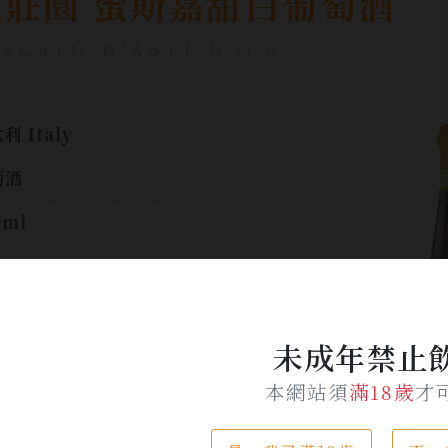
拉莊園 蜜斯嘉甜白葡萄酒
SCATO D'ASTI DOCG
利 Italy
萄酒
0ml
是一款充滿果實香氣
oscato，荔枝與蜂
未成年禁止
的香氣在口中繚繞，
微的氣泡與令人愉悅
本網站須
滿18歲
才
酸度平衡了甜度。