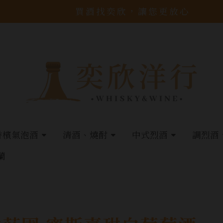
買酒找奕欣，讓您更放心
香檳氣泡酒
清酒、燒酎
中式烈酒
調烈酒
蘭