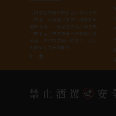
我們是專業銷售威士忌及各式酒類
的店家，為您提供優質的選擇和卓
越的服務。不論您是熱愛品味經典
的威士忌，或者尋求一款特殊的葡
萄酒，我們都有廣泛的選擇，滿足
您的個人口味和喜好。
禁止酒駕
安
Copyright 奕欣洋行-酒類專賣｜Wine & Spi