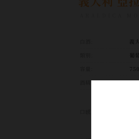
義大利 亞
ARALDICA MO
白酒:
義大
類別:
葡
容量:
75
酒精濃度:
5%
這
的M
口感:
蜜
微
的