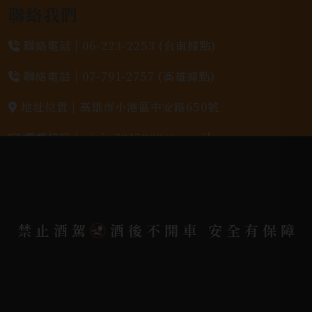
聯絡我們
聯絡電話 |
06-223-2253 (台南據點)
聯絡電話 |
07-791-2757 (高雄據點)
地址位置 |
高雄市小港區中安路650號
電郵信箱 |
yixin7917909@gmail.com
Copyright 奕欣洋行-酒類專賣｜Wine & Spirit ©
2026.
All rights reserved.
Designed By
禁止酒駕
酒後不開車 安全有保障
Bondlink