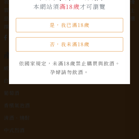
我們是專業銷售威士忌及各式酒類的店家，為您提供優
本網站須
滿18歲
才可瀏覽
質的選擇和卓越的服務。不論您是熱愛品味經典的威士
忌，或者尋求一款特殊的葡萄酒，我們都有廣泛的選
是，我已滿18歲
擇，滿足您的個人口味和喜好。
否，我未滿18歲
產品類別
依國家規定，未滿18歲禁止購買與飲酒。
威士忌
孕婦請勿飲酒。
白蘭地
葡萄酒
香檳氣泡酒
清酒、燒酎
中式烈酒