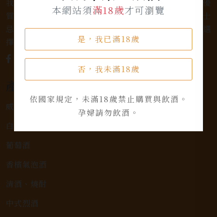
我們是專業銷售威士忌及各式酒類的店家，為您提供優
本網站須
滿18歲
才可瀏覽
質的選擇和卓越的服務。不論您是熱愛品味經典的威士
忌，或者尋求一款特殊的葡萄酒，我們都有廣泛的選
是，我已滿18歲
擇，滿足您的個人口味和喜好。
否，我未滿18歲
產品類別
依國家規定，未滿18歲禁止購買與飲酒。
威士忌
孕婦請勿飲酒。
白蘭地
葡萄酒
香檳氣泡酒
清酒、燒酎
中式烈酒