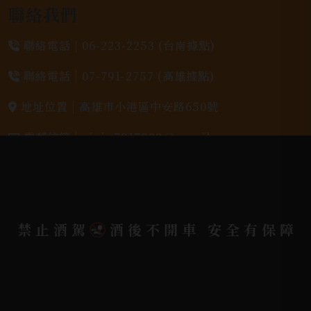
聯絡我們
聯絡電話 |
06-223-2253 (台南據點)
聯絡電話 |
07-791-2757 (高雄據點)
地址位置 |
高雄市小港區中安路650號
電郵信箱 |
yixin7917909@gmail.com
Copyright 奕欣洋行-酒類專賣｜Wine & Spirit ©
2026.
All rights reserved.
Designed By
禁止酒駕
酒後不開車 安全有保障
Bondlink