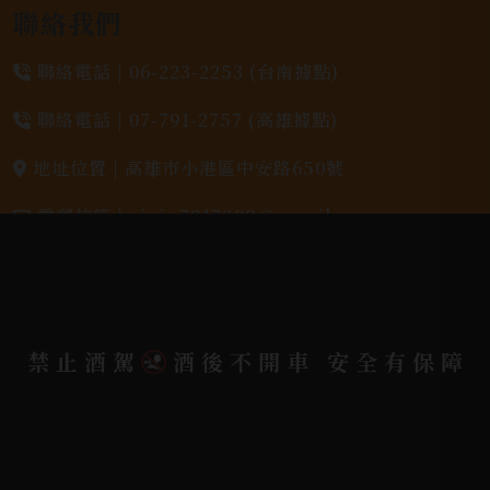
聯絡我們
聯絡電話 |
06-223-2253 (台南據點)
聯絡電話 |
07-791-2757 (高雄據點)
地址位置 |
高雄市小港區中安路650號
電郵信箱 |
yixin7917909@gmail.com
Copyright 奕欣洋行-酒類專賣｜Wine & Spirit ©
2026.
All rights reserved.
Designed By
禁止酒駕
酒後不開車 安全有保障
Bondlink