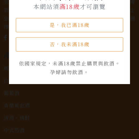
我們是專業銷售威士忌及各式酒類的店家，為您提供優
本網站須
滿18歲
才可瀏覽
質的選擇和卓越的服務。不論您是熱愛品味經典的威士
忌，或者尋求一款特殊的葡萄酒，我們都有廣泛的選
是，我已滿18歲
擇，滿足您的個人口味和喜好。
否，我未滿18歲
產品類別
依國家規定，未滿18歲禁止購買與飲酒。
威士忌
孕婦請勿飲酒。
白蘭地
葡萄酒
香檳氣泡酒
清酒、燒酎
中式烈酒