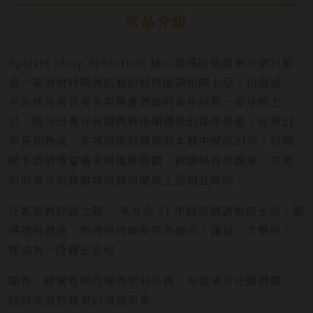
產品介紹
Spirits Shop'Selection 精心挑選的這款東方命21年
是一款展現時間與匠藝的蘇格蘭調和威士忌。由超過一
半的成分來自著名斯佩賽酒廠的高年份單一麥芽威士
忌，融合出東方氣韻與蘇格蘭傳統的深厚底蘊。經過21
年長期熟成，在傳統雪莉桶與波本桶中歷經21年，時間
賦予酒液豐富層次與優雅圓潤，餘韻綿長而馥郁。完美
的將東方典雅韻味與蘇格蘭威士忌相互輝映。
在繁華與靜謐之間— 東方命 21 年蘇格蘭調和威士忌，嚴
選頂級酒液，將傳統與創新完美融合，讓每一次舉杯，
都成為一段難忘旅程。
聞香：蜂蜜乾燥玫瑰與茉莉花香，宛如東方花園晨露，
隱約綻放熟蘋果的清甜果香。