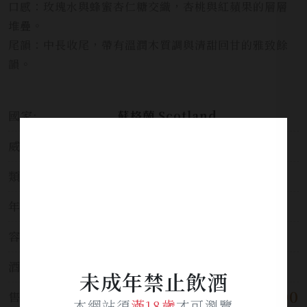
口感：玫瑰水與蜂蜜杏仁糖交織，杏桃與紅蘋果的層層
堆疊。
尾韻：中長收尾，帶有溫潤木質調與清甜回甘的雅致餘
韻。
國家:
蘇格蘭 Scotland
威士忌分類:
調和威士忌
類別:
威士忌
年份:
21
容量:
700ml
酒精濃度:
40%
未成年禁止飲酒
$ 2,500
售價:
本網站須
滿18歲
才可瀏覽