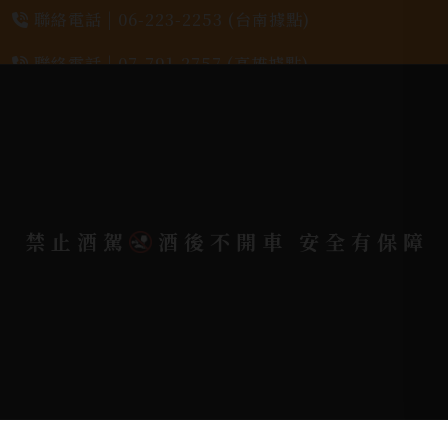
聯絡電話 |
06-223-2253 (台南據點)
聯絡電話 |
07-791-2757 (高雄據點)
地址位置 |
高雄市小港區中安路650號
電郵信箱 |
yixin7917909@gmail.com
禁止酒駕
酒後不開車 安全有保障
Copyright 奕欣洋行-酒類專賣｜Wine & Spirit ©
2026.
All rights reserved.
Designed By
Bondlink