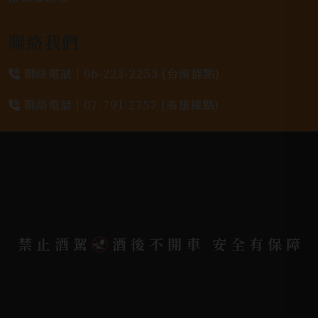
聯絡我們
聯絡電話 |
06-223-2253 (台南據點)
聯絡電話 |
07-791-2757 (高雄據點)
地址位置 |
高雄市小港區中安路650號
電郵信箱 |
yixin7917909@gmail.com
Copyright 奕欣洋行-酒類專賣｜Wine & Spirit ©
禁止酒駕
酒後不開車 安全有保障
2026.
All rights reserved.
Designed By
Bondlink