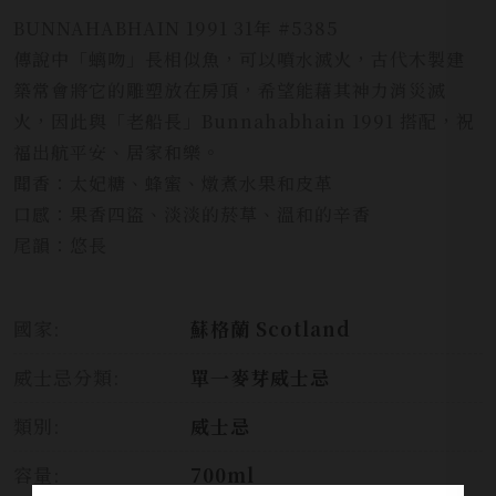
BUNNAHABHAIN 1991 31年 #5385
傳說中「螭吻」長相似魚，可以噴水滅火，古代木製建
築常會將它的雕塑放在房頂，希望能藉其神力消災滅
火，因此與「老船長」Bunnahabhain 1991 搭配，祝
福出航平安、居家和樂。
聞香：太妃糖、蜂蜜、燉煮水果和皮革
口感：果香四盜、淡淡的菸草、溫和的辛香
尾韻：悠長
國家:
蘇格蘭 Scotland
威士忌分類:
單一麥芽威士忌
類別:
威士忌
容量:
700ml