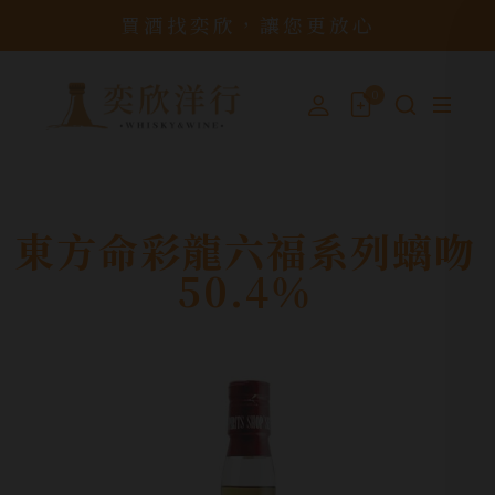
買酒找奕欣，讓您更放心
0
東方命彩龍六福系列螭吻
50.4％