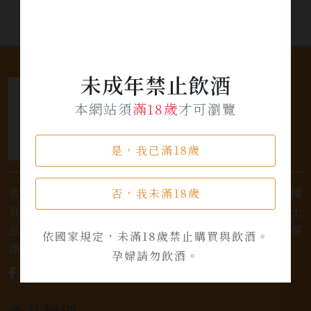
未成年禁止飲酒
本網站須
滿18歲
才可瀏覽
是，我已滿18歲
我們是專業銷售威士忌及各式酒類的店家，為您提供優
否，我未滿18歲
質的選擇和卓越的服務。不論您是熱愛品味經典的威士
忌，或者尋求一款特殊的葡萄酒，我們都有廣泛的選
依國家規定，未滿18歲禁止購買與飲酒。
擇，滿足您的個人口味和喜好。
孕婦請勿飲酒。