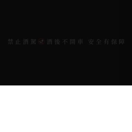
電郵信箱 |
yixin7917909@gmail.com
Copyright 奕欣洋行-酒類專賣｜Wine & Spirit ©
禁止酒駕
酒後不開車 安全有保障
2026.
All rights reserved.
Designed By
Bondlink