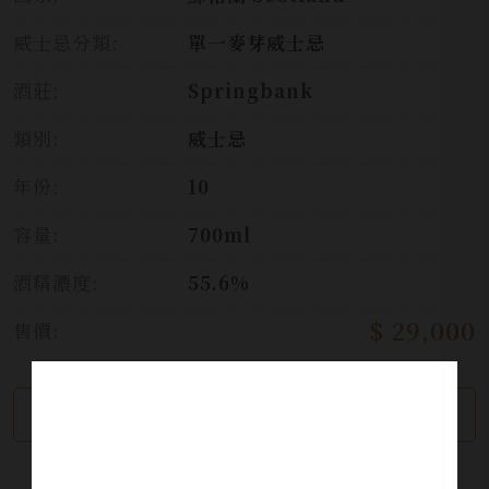
威士忌分類:
單一麥芽威士忌
酒莊:
Springbank
類別:
威士忌
年份:
10
容量:
700ml
酒精濃度:
55.6%
$ 29,000
售價:
繼續瀏覽
加入詢問單