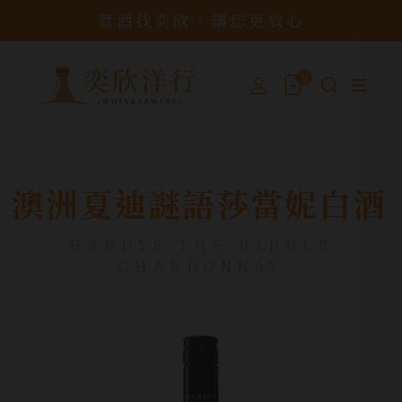
買酒找奕欣，讓您更放心
0
澳洲夏迪謎語莎當妮白酒
HARDYS THE RIDDLE
CHARDONNAY