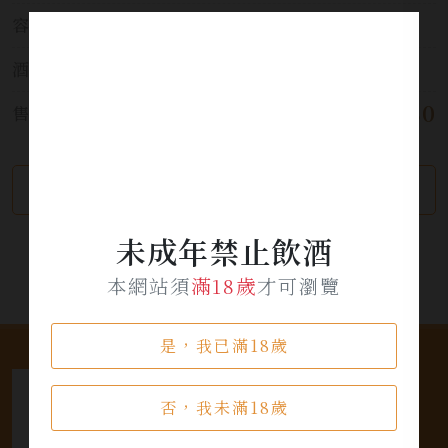
容量:
750ml
酒精濃度:
13%
$ 280
售價:
繼續瀏覽
加入詢問單
未成年禁止飲酒
本網站須
滿18歲
才可瀏覽
是，我已滿18歲
否，我未滿18歲