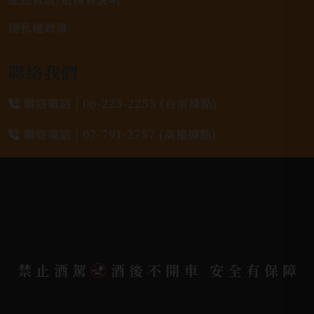
隱私權政策
聯絡我們
聯絡電話 |
06-223-2253 (台南據點)
聯絡電話 |
07-791-2757 (高雄據點)
地址位置 |
高雄市小港區中安路650號
電郵信箱 |
yixin7917909@gmail.com
Copyright 奕欣洋行-酒類專賣｜Wine & Spirit ©
禁止酒駕
酒後不開車 安全有保障
2026.
All rights reserved.
Designed By
Bondlink