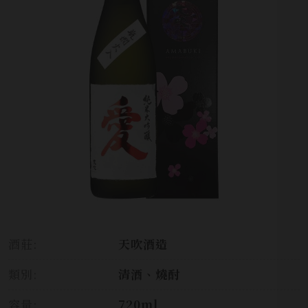
酒莊:
天吹酒造
類別:
清酒、燒酎
容量:
720ml