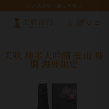
買酒找奕欣，讓您更放心
0
天吹 純米大吟釀 愛山 瓶
燗 海外限定