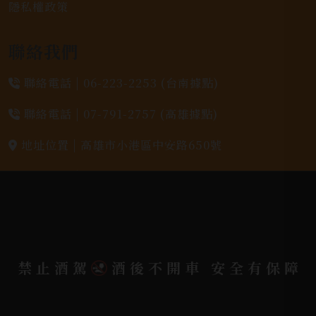
隱私權政策
聯絡我們
聯絡電話 |
06-223-2253 (台南據點)
聯絡電話 |
07-791-2757 (高雄據點)
地址位置 |
高雄市小港區中安路650號
電郵信箱 |
yixin7917909@gmail.com
Copyright 奕欣洋行-酒類專賣｜Wine & Spirit ©
2026.
All rights reserved.
Designed By
禁止酒駕
酒後不開車 安全有保障
Bondlink