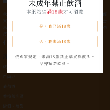
未成年禁止飲酒
本網站須
滿18歲
才可瀏覽
我們是專業銷售威士忌及各式酒類的店家，為您提供優
質的選擇和卓越的服務。不論您是熱愛品味經典的威士
是，我已滿18歲
忌，或者尋求一款特殊的葡萄酒，我們都有廣泛的選
擇，滿足您的個人口味和喜好。
否，我未滿18歲
產品類別
依國家規定，未滿18歲禁止購買與飲酒。
孕婦請勿飲酒。
威士忌
白蘭地
葡萄酒
香檳氣泡酒
清酒、燒酎